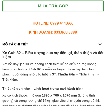
MUA TRẢ GÓP
HOTLINE: 0979.411.666
KINH DOANH: 033.860.8888
MÔ TẢ CHI TIẾT
Xe Cub 82 – Biểu tượng của sự tiện lợi, thân thiện và tiết
kiệm
Với bề dày lịch sử và phong cách thiết kế cổ điển nhưng không
kém phần tinh tế,
Cub 82
là mẫu xe huyền thoại tiếp tục chinh
phục người dùng nhờ vào triết lý
3T: Thuận tiện – Thân thiện –
Tiết kiệm
.
Thiết kế gọn nhẹ – Linh hoạt trong mọi hành trình
Xe có kích thước nhỏ gọn
1890 x 700 x 1070 mm
(không tính
gương) và trọng lượng chỉ
94kg
, giúp việc di chuyển trong đô thị,
ngõ hẹp hay đường đông trở nên vô cùng dễ dàng. Khả năng chở