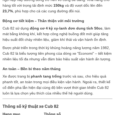
hàng tốt với trọng tải định mức
150kg
và độ vượt dốc lên đến
23,7%
, phù hợp cho cả các cung đường đồi núi.
Động cơ tiết kiệm – Thân thiện với môi trường
Cub 82 sử dụng
động cơ 4 kỳ xy-lanh đơn dung tích 50cc
, làm
mát bằng không khí, kết hợp công nghệ buồng đốt mới giúp tăng
hiệu suất đốt cháy nhiên liệu, giảm khí thải và vận hành ổn định.
Được phát triển trong thời kỳ khủng hoảng năng lượng năm 1982,
Cub 82 là biểu tượng tiên phong của dòng xe "Economi" – tiết kiệm
nhiên liệu tối đa nhưng vẫn đảm bảo hiệu suất vận hành ấn tượng.
An toàn – Bền bỉ theo năm tháng
Xe được trang bị
phanh tang trống
trước và sau, cho hiệu quả
phanh tốt, an toàn trong mọi điều kiện vận hành. Ngoài ra, thiết kế
cổ điển pha lẫn hiện đại cùng độ bền vượt thời gian khiến Cub 82
luôn là lựa chọn yêu thích của nhiều thế hệ người dùng.
Thông số kỹ thuật xe Cub 82
Hạng mục
Thông số