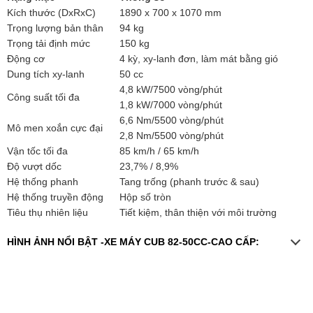
Kích thước (DxRxC)
1890 x 700 x 1070 mm
Trọng lượng bản thân
94 kg
Trọng tải định mức
150 kg
Động cơ
4 kỳ, xy-lanh đơn, làm mát bằng gió
Dung tích xy-lanh
50 cc
4,8 kW/7500 vòng/phút
Công suất tối đa
1,8 kW/7000 vòng/phút
6,6 Nm/5500 vòng/phút
Mô men xoắn cực đại
2,8 Nm/5500 vòng/phút
Vận tốc tối đa
85 km/h / 65 km/h
Độ vượt dốc
23,7% / 8,9%
Hệ thống phanh
Tang trống (phanh trước & sau)
Hệ thống truyền động
Hộp số tròn
Tiêu thụ nhiên liệu
Tiết kiệm, thân thiện với môi trường
HÌNH ẢNH NỔI BẬT -XE MÁY CUB 82-50CC-CAO CẤP: