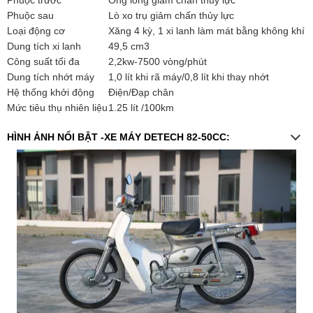
Phuộc sau
Lò xo trụ giảm chấn thủy lực
Loại động cơ
Xăng 4 kỳ, 1 xi lanh làm mát bằng không khí
Dung tích xi lanh
49,5 cm3
Công suất tối đa
2,2kw-7500 vòng/phút
Dung tích nhớt máy
1,0 lít khi rã máy/0,8 lít khi thay nhớt
Hệ thống khởi động
Điện/Đạp chân
Mức tiêu thụ nhiên liệu
1.25 lít /100km
HÌNH ẢNH NỔI BẬT -XE MÁY DETECH 82-50CC: