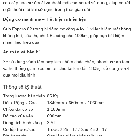
cao cấp, tạo sự êm ái và thoải mái cho người sử dụng, giúp người
ngồi thoải mái khi sử dụng trong thời gian dài.
Động cơ mạnh mẽ – Tiết kiệm nhiên liệu
Cub Espero 82 trang bị động cơ xăng 4 kỳ, 1 xi-lanh làm mát bằng
không khí, tiêu thụ chỉ 1.6L xăng cho 100km, giúp bạn tiết kiệm
nhiên liệu hiệu quả.
An toàn và bền bỉ
Xe sử dụng vành tăm hợp kim nhôm chắc chắn, phanh cơ an toàn
và hệ thống giảm xóc êm ái, chịu tải lên đến 180kg, dễ dàng vượt
qua mọi địa hình.
Thông số kỹ thuật
Trọng lượng bản thân
85 Kg
Dài x Rộng x Cao
1840mm x 660mm x 1030mm
Chiều dài cơ sở
1.180mm
Độ cao của yên
690mm
Dung tích bình xăng
3,5 lít
Cỡ lốp trước/sau
Trước 2.25 - 17 / Sau 2.50 - 17
Phuộc trước
Ống lồng giảm chấn thủy lực