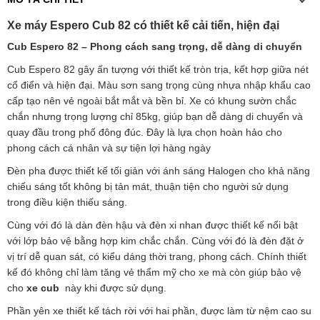
Xe máy Espero Cub 82 có thiết kế cải tiến, hiện đại
Cub Espero 82 – Phong cách sang trọng, dễ dàng di chuyển
Cub Espero 82 gây ấn tượng với thiết kế tròn trịa, kết hợp giữa nét
cổ điển và hiện đại. Màu sơn sang trọng cùng nhựa nhập khẩu cao
cấp tạo nên vẻ ngoài bắt mắt và bền bỉ. Xe có khung sườn chắc
chắn nhưng trọng lượng chỉ 85kg, giúp bạn dễ dàng di chuyển và
quay đầu trong phố đông đúc. Đây là lựa chọn hoàn hảo cho
phong cách cá nhân và sự tiện lợi hàng ngày
Đèn pha được thiết kế tối giản với ánh sáng Halogen cho khả năng
chiếu sáng tốt không bị tản mát, thuận tiện cho người sử dụng
trong điều kiện thiếu sáng.
Cùng với đó là dàn đèn hậu và đèn xi nhan được thiết kế nổi bật
với lớp bảo vệ bằng hợp kim chắc chắn. Cùng với đó là đèn đặt ở
vị trí dễ quan sát, có kiểu dáng thời trang, phong cách. Chính thiết
kế đó không chỉ làm tăng vẻ thẩm mỹ cho xe mà còn giúp bảo vệ
cho
xe cub
này khi được sử dụng.
Phần yên xe thiết kế tách rời với hai phần, được làm từ nệm cao su