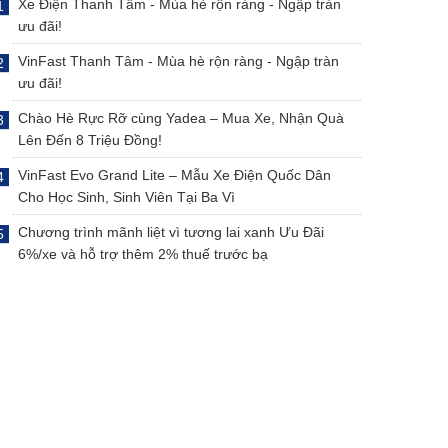
Xe Điện Thanh Tâm - Mùa hè rộn ràng - Ngập tràn
ưu đãi!
VinFast Thanh Tâm - Mùa hè rộn ràng - Ngập tràn
ưu đãi!
Chào Hè Rực Rỡ cùng Yadea – Mua Xe, Nhận Quà
Lên Đến 8 Triệu Đồng!
VinFast Evo Grand Lite – Mẫu Xe Điện Quốc Dân
Cho Học Sinh, Sinh Viên Tại Ba Vì
Chương trình mãnh liệt vì tương lai xanh Ưu Đãi
6%/xe và hỗ trợ thêm 2% thuế trước bạ