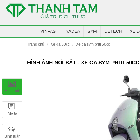
VINFAST
YADEA
SYM
DETECH
XE Đ
trang chủ
xe ga 50cc
xe ga sym priti 50cc
HÌNH ẢNH NỔI BẬT - XE GA SYM PRITI 50CC
Hình ảnh
Mô tả
Bình luận