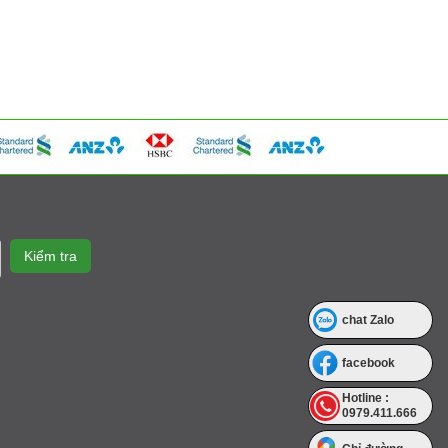
chat Zalo
facebook
Hotline :
0979.411.666