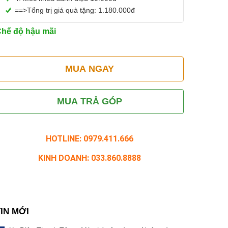
==>Tổng trị giá quà tặng: 1.180.000đ
hế độ hậu mãi
MUA NGAY
MUA TRẢ GÓP
HOTLINE: 0979.411.666
KINH DOANH: 033.860.8888
TIN MỚI