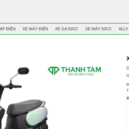
ẠP ĐIỆN
XE MÁY ĐIỆN
XE GA 50CC
XE MÁY 50CC
ALLY
G
G
M
T