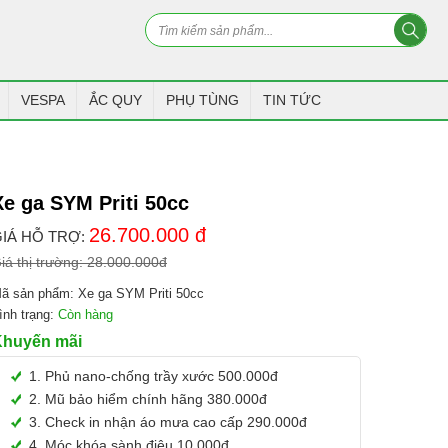
VESPA
ẮC QUY
PHỤ TÙNG
TIN TỨC
Xe ga SYM Priti 50cc
26.700.000
đ
IÁ HỖ TRỢ:
iá thị trường:
28.000.000
đ
ã sản phẩm:
Xe ga SYM Priti 50cc
ình trạng:
Còn hàng
Khuyến mãi
1. Phủ nano-chống trầy xước 500.000đ
2. Mũ bảo hiểm chính hãng 380.000đ
3. Check in nhận áo mưa cao cấp 290.000đ
4. Móc khóa sành điệu 10.000đ