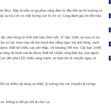
ti 50cc. Đây là mẫu xe ga phun xăng điện tử đầu tiên tại thị trường xe
khác lạ mà còn có chất lượng cực kì xịn xò. Cùng đánh giá chi tiết mẫu
y cảm hứng từ hình ảnh loài chim ruồi. Vì vậy, chiếc xe vừa có sự
 có các tone màu rất hot trend như trắng ngọc trai ánh hồng, xanh
c được thiết kế chiều cao yên thấp, chỉ khoảng 740 mm. Các bạn 1m45
ân rộng rãi thoải mái do được thiết kế chuẩn công thái học của người
 Cụm đèn pha LED chiếu sáng mạnh, an toàn khi di chuyển ngay cả
3/4 và nhiều vật dụng cá nhân, lý tưởng cho các chuyến đi xa hay
xe, không lo hết pin khi đi chơi xa.