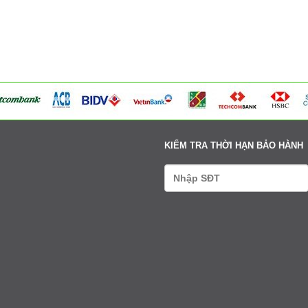
Võng Xuyên – Xã Phúc Lộc - Hà Nội
Tư vấn: 0979411666-0338608888
Xem bản đồ
95 Ngã tư Ngọc Tảo – Xã Hát Môn - Hà Nội
Tư vấn: 0979411666-0338608888
Xem bản đồ
Cụm 6 - Thị Trấn Liên Quan - Thạch Thất - Hà Nội
Tư vấn: 0979411666-0338608888
Xem bản đồ
KIỂM TRA THỜI HẠN BẢO HÀNH