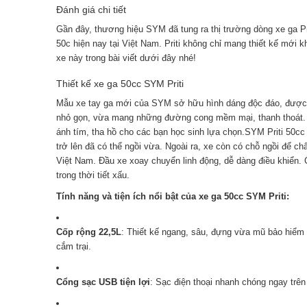
Đánh giá chi tiết
Gần đây, thương hiệu SYM đã tung ra thị trường dòng xe ga Pri
50c hiện nay tại Việt Nam. Priti không chỉ mang thiết kế mới 
xe này trong bài viết dưới đây nhé!
Thiết kế xe ga 50cc SYM Priti
Mẫu xe tay ga mới của SYM sở hữu hình dáng độc đáo, được lấ
nhỏ gọn, vừa mang những đường cong mềm mại, thanh thoát. Xe
ánh tím, tha hồ cho các bạn học sinh lựa chọn.SYM Priti 50c
trở lên đã có thể ngồi vừa. Ngoài ra, xe còn có chỗ ngồi để ch
Việt Nam. Đầu xe xoay chuyển linh động, dễ dàng điều khiển.
trong thời tiết xấu.
Tính năng và tiện ích nổi bật của xe ga 50cc SYM Priti:
Cốp rộng 22,5L
: Thiết kế ngang, sâu, đựng vừa mũ bảo hiểm 
cắm trại.
Cổng sạc USB tiện lợi
: Sạc điện thoại nhanh chóng ngay trên 