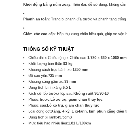
Khởi động bằng núm xoay
: Hiện đại, dễ sử dụng, không cần
Phanh an toàn
: Trang bị phanh đĩa trước và phanh tang trống
Giảm xóc cao cấp
: Hấp thụ xung chấn hiệu quả, giúp xe vận h
THÔNG SỐ KỸ THUẬT
Chiều dài x Chiều rộng x Chiều cao:
1.780 x 630 x 1060 mm
Khối lượng bản thân:
93 kg
Khoảng cách trục bánh xe:
1250 mm
Độ cao yên:
725 mm
Khoảng sáng gầm xe:
99 mm
Dung tích bình xăng:
6,5 L
Kích cỡ lốp trước/ lốp sau:
Không ruột 90/90-10
Phuộc trước:
Lò xo trụ, giảm chấn thủy lực
Phuộc sau:
Lò xo trụ, giảm chấn thủy lực
Loại động cơ:
Xăng, 4 kỳ, 1 xi-lanh, kim phun xăng điện 
Dung tích xi lanh:
49.5cm3
Mức tiêu hao nhiêu liệu:
1.81 L/100km