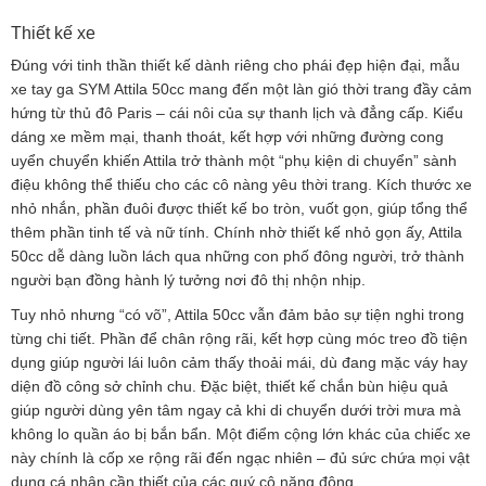
Thiết kế xe
Đúng với tinh thần thiết kế dành riêng cho phái đẹp hiện đại, mẫu
xe tay ga SYM Attila 50cc mang đến một làn gió thời trang đầy cảm
hứng từ thủ đô Paris – cái nôi của sự thanh lịch và đẳng cấp. Kiểu
dáng xe mềm mại, thanh thoát, kết hợp với những đường cong
uyển chuyển khiến Attila trở thành một “phụ kiện di chuyển” sành
điệu không thể thiếu cho các cô nàng yêu thời trang. Kích thước xe
nhỏ nhắn, phần đuôi được thiết kế bo tròn, vuốt gọn, giúp tổng thể
thêm phần tinh tế và nữ tính. Chính nhờ thiết kế nhỏ gọn ấy, Attila
50cc dễ dàng luồn lách qua những con phố đông người, trở thành
người bạn đồng hành lý tưởng nơi đô thị nhộn nhịp.
Tuy nhỏ nhưng “có võ”, Attila 50cc vẫn đảm bảo sự tiện nghi trong
từng chi tiết. Phần để chân rộng rãi, kết hợp cùng móc treo đồ tiện
dụng giúp người lái luôn cảm thấy thoải mái, dù đang mặc váy hay
diện đồ công sở chỉnh chu. Đặc biệt, thiết kế chắn bùn hiệu quả
giúp người dùng yên tâm ngay cả khi di chuyển dưới trời mưa mà
không lo quần áo bị bắn bẩn. Một điểm cộng lớn khác của chiếc xe
này chính là cốp xe rộng rãi đến ngạc nhiên – đủ sức chứa mọi vật
dụng cá nhân cần thiết của các quý cô năng động.