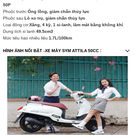
50P
Phuộc trước:
Ống lồng, giảm chấn thủy lực
Phuộc sau:
Lò xo trụ, giảm chấn thủy lực
Loại động cơ:
Xăng, 4 kỳ, 1 xi-lanh, làm mát bằng không khí
Dung tích xi lanh:
49.5cm3
Mức tiêu hao nhiêu liệu:
1.7L/100km
HÌNH ẢNH NỔI BẬT -XE MÁY SYM ATTILA 50CC :