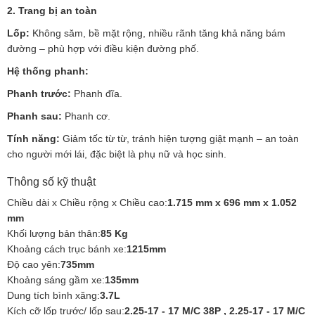
2. Trang bị an toàn
Lốp:
Không săm, bề mặt rộng, nhiều rãnh tăng khả năng bám
đường – phù hợp với điều kiện đường phố.
Hệ thống phanh:
Phanh trước:
Phanh đĩa.
Phanh sau:
Phanh cơ.
Tính năng:
Giảm tốc từ từ, tránh hiện tượng giật mạnh – an toàn
cho người mới lái, đặc biệt là phụ nữ và học sinh.
Thông số kỹ thuật
Chiều dài x Chiều rộng x Chiều cao:
1.715 mm x 696 mm x 1.052
mm
Khối lượng bản thân:
85 Kg
Khoảng cách trục bánh xe:
1215mm
Độ cao yên:
735mm
Khoảng sáng gầm xe:
135mm
Dung tích bình xăng:
3.7L
Kích cỡ lốp trước/ lốp sau:
2.25-17 - 17 M/C 38P , 2.25-17 - 17 M/C