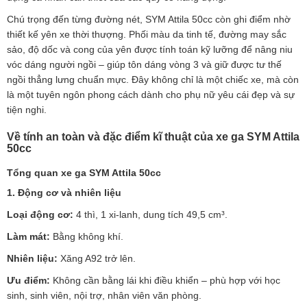
Chú trọng đến từng đường nét, SYM Attila 50cc còn ghi điểm nhờ
thiết kế yên xe thời thượng. Phối màu da tinh tế, đường may sắc
sảo, độ dốc và cong của yên được tính toán kỹ lưỡng để nâng niu
vóc dáng người ngồi – giúp tôn dáng vòng 3 và giữ được tư thế
ngồi thẳng lưng chuẩn mực. Đây không chỉ là một chiếc xe, mà còn
là một tuyên ngôn phong cách dành cho phụ nữ yêu cái đẹp và sự
tiện nghi.
Về tính an toàn và đặc điểm kĩ thuật của xe ga SYM Attila
50cc
Tổng quan xe ga SYM Attila 50cc
1. Động cơ và nhiên liệu
Loại động cơ:
4 thì, 1 xi-lanh, dung tích 49,5 cm³.
Làm mát:
Bằng không khí.
Nhiên liệu:
Xăng A92 trở lên.
Ưu điểm:
Không cần bằng lái khi điều khiển – phù hợp với học
sinh, sinh viên, nội trợ, nhân viên văn phòng.