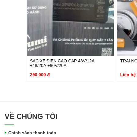
– 22AH
SẠC XE ĐIỆN CAO CẤP 48V/12A
TRẢI N
+48/20A +60V/20A
290.000 đ
Liên hệ
VỀ CHÚNG TÔI
Chính sách thanh toán