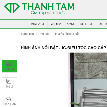
VINFAST
YADEA
SYM
DETECH
XE Đ
trang chủ
phụ tùng
ic-điều tốc cao cấp
HÌNH ẢNH NỔI BẬT - IC-ĐIỀU TỐC CAO CẤP
Hình ảnh
Mô tả
Bình luận