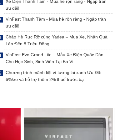
Xe Điện Thanh Tâm - Mùa hè rộn ràng - Ngập tràn
ưu đãi!
VinFast Thanh Tâm - Mùa hè rộn ràng - Ngập tràn
ưu đãi!
Chào Hè Rực Rỡ cùng Yadea – Mua Xe, Nhận Quà
Lên Đến 8 Triệu Đồng!
VinFast Evo Grand Lite – Mẫu Xe Điện Quốc Dân
Cho Học Sinh, Sinh Viên Tại Ba Vì
Chương trình mãnh liệt vì tương lai xanh Ưu Đãi
6%/xe và hỗ trợ thêm 2% thuế trước bạ