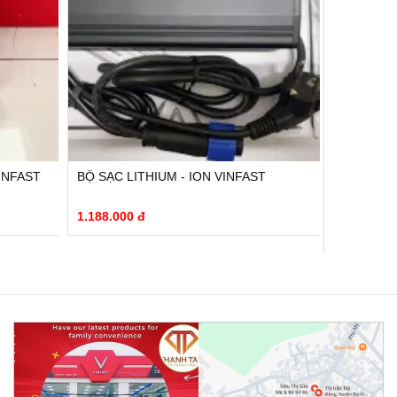
VINFAST
BỘ SẠC LITHIUM - ION VINFAST
PIN LILI
LUDO
1.188.000 đ
10.473.00