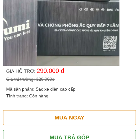
290.000
đ
GIÁ HỖ TRỢ:
Giá thị trường:
320.000
đ
Mã sản phẩm:
Sạc xe điện cao cấp
Tình trạng:
Còn hàng
MUA NGAY
MUA TRẢ GÓP