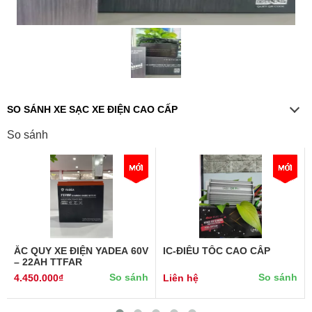
SO SÁNH XE SẠC XE ĐIỆN CAO CẤP
So sánh
ẮC QUY XE ĐIỆN YADEA 60V
IC-ĐIỀU TỐC CAO CẤP
– 22AH TTFAR
So sánh
So sánh
4.450.000₫
Liên hệ