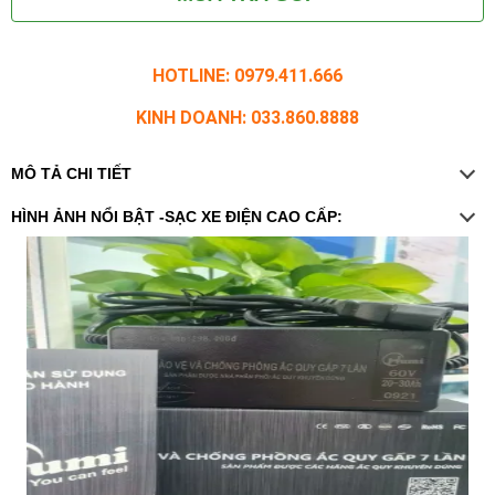
HOTLINE: 0979.411.666
KINH DOANH: 033.860.8888
MÔ TẢ CHI TIẾT
HÌNH ẢNH NỔI BẬT -SẠC XE ĐIỆN CAO CẤP: