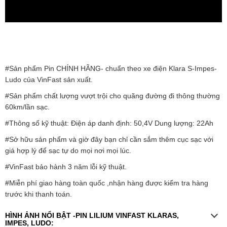
#Sản phẩm Pin CHÍNH HÃNG- chuẩn theo xe điện Klara S-Impes-
Ludo của VinFast sản xuất.
#Sản phẩm chất lượng vượt trội cho quãng đường đi thông thường
60km/lần sạc.
#Thông số kỹ thuật: Điện áp danh định: 50,4V Dung lượng: 22Ah
#Sở hữu sản phẩm và giờ đây bạn chỉ cần sắm thêm cục sạc với
giá hợp lý để sạc tự do mọi nơi mọi lúc.
#VinFast bảo hành 3 năm lỗi kỹ thuật.
#Miễn phí giao hàng toàn quốc ,nhận hàng được kiểm tra hàng
trước khi thanh toán.
HÌNH ẢNH NỔI BẬT -PIN LILIUM VINFAST KLARAS,
IMPES, LUDO: