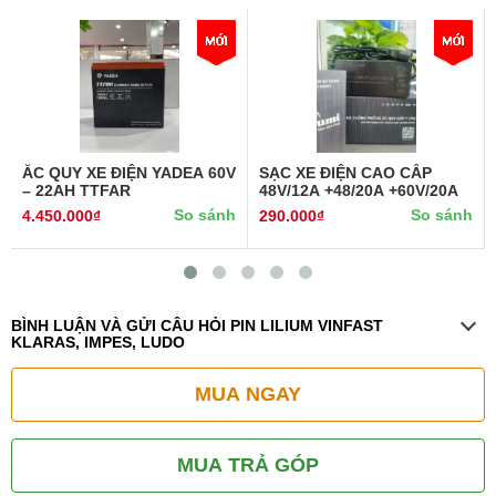
ẮC QUY XE ĐIỆN YADEA 60V
SẠC XE ĐIỆN CAO CẤP
– 22AH TTFAR
48V/12A +48/20A +60V/20A
So sánh
So sánh
4.450.000₫
290.000₫
BÌNH LUẬN VÀ GỬI CÂU HỎI PIN LILIUM VINFAST
KLARAS, IMPES, LUDO
MUA NGAY
MUA TRẢ GÓP