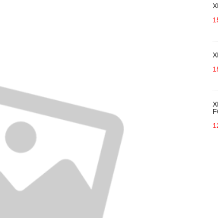
X
1
X
1
X
F
1