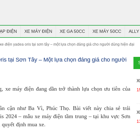
ẠP ĐIỆN
XE MÁY ĐIỆN
XE GA 50CC
XE MÁY 50CC
ALLY
 xe điện yadea oris tại sơn tây – một lựa chọn đáng giá cho người dùng hiện đại
is tại Sơn Tây – Một lựa chọn đáng giá cho người
X
g, xe máy điện đang dần trở thành lựa chọn ưu tiên của
1
ân cận như Ba Vì, Phúc Thọ. Bài viết này chia sẻ trải
X
s 2024 – mẫu xe máy điện tầm trung – tại khu vực Sơn
1
a quyết định mua xe.