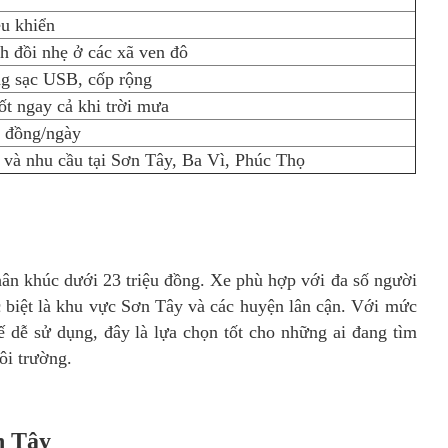
ều khiển
h đồi nhẹ ở các xã ven đô
g sạc USB, cốp rộng
t ngay cả khi trời mưa
0 đồng/ngày
 và nhu cầu tại Sơn Tây, Ba Vì, Phúc Thọ
ân khúc dưới 23 triệu đồng. Xe phù hợp với đa số người
ặc biệt là khu vực Sơn Tây và các huyện lân cận. Với mức
ế dễ sử dụng, đây là lựa chọn tốt cho những ai đang tìm
ôi trường.
n Tây