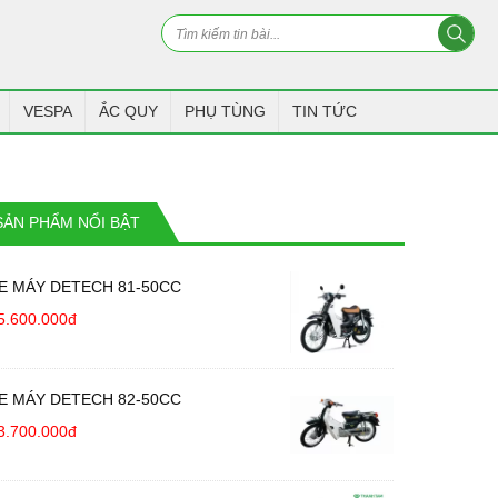
VESPA
ẮC QUY
PHỤ TÙNG
TIN TỨC
SẢN PHẨM NỔI BẬT
E MÁY DETECH 81-50CC
5.600.000đ
E MÁY DETECH 82-50CC
3.700.000đ