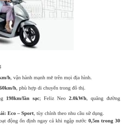
ẽ
km/h
, vận hành mạnh mẽ trên mọi địa hình.
60km/h
, phù hợp di chuyển trong đô thị.
ờng
198km/lần sạc
; Feliz Neo
2.0kWh
, quãng đường
lái: Eco – Sport
, tùy chỉnh theo nhu cầu sử dụng.
hoạt động ổn định ngay cả khi ngập nước
0,5m trong 30