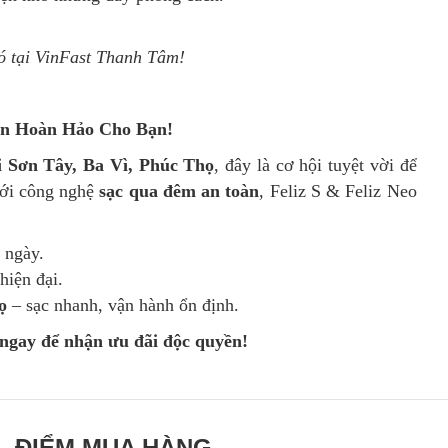
ó tại VinFast Thanh Tâm!
ọn Hoàn Hảo Cho Bạn!
i Sơn Tây, Ba Vì, Phúc Thọ
, đây là cơ hội tuyệt vời để
ới công nghệ
sạc qua đêm an toàn
, Feliz S & Feliz Neo
 ngày.
hiện đại.
ọ
– sạc nhanh, vận hành ổn định.
 ngay để nhận ưu đãi độc quyền!
ĐIỂM MUA HÀNG