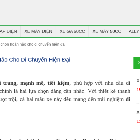
ẠP ĐIỆN
XE MÁY ĐIỆN
XE GA 50CC
XE MÁY 50CC
ALLY
 lựa chọn hoàn hảo cho di chuyển hiện đại
Hảo Cho Di Chuyển Hiện Đại
X
i trang, mạnh mẽ, tiết kiệm
, phù hợp với nhu cầu di
1
hính là hai lựa chọn đáng cân nhắc! Với thiết kế thanh
vượt trội, cả hai mẫu xe này đều mang đến trải nghiệm
di
X
1