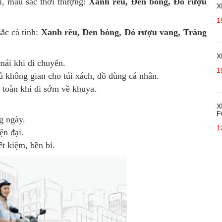
i, màu sắc thời thượng:
Xanh rêu, Đen bóng, Đỏ rượu
X
1
sắc cá tính:
Xanh rêu, Đen bóng, Đỏ rượu vang, Trắng
X
 mái khi di chuyển.
1
đủ không gian cho túi xách, đồ dùng cá nhân.
n toàn khi đi sớm về khuya.
X
F
g ngày.
1
ện đại.
t kiệm, bền bỉ.