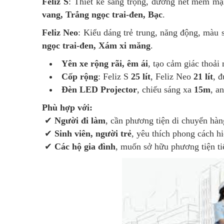
Feliz S
: Thiết kế sang trọng, đường nét mềm mạ
vang, Trắng ngọc trai-đen, Bạc
.
Feliz Neo
: Kiểu dáng trẻ trung, năng động, màu 
ngọc trai-đen, Xám xi măng
.
Yên xe rộng rãi, êm ái
, tạo cảm giác thoải
Cốp rộng
: Feliz S
25 lít
, Feliz Neo
21 lít
, 
Đèn LED Projector
, chiếu sáng xa
15m
, a
Phù hợp với:
✔
Người đi làm
, cần phương tiện di chuyển hàn
✔
Sinh viên, người trẻ
, yêu thích phong cách hi
✔
Các hộ gia đình
, muốn sở hữu phương tiện tiế