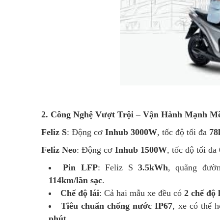
2. Công Nghệ Vượt Trội – Vận Hành Mạnh M
Feliz S
: Động cơ
Inhub 3000W
, tốc độ tối đa
78
Feliz Neo
: Động cơ
Inhub 1500W
, tốc độ tối đa
Pin LFP
: Feliz S
3.5kWh
, quãng đư
114km/lần sạc
.
Chế độ lái
: Cả hai mẫu xe đều có
2 chế độ 
Tiêu chuẩn chống nước IP67
, xe có thể 
phút
.