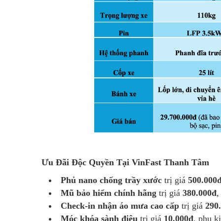
Ưu Đãi Độc Quyền Tại VinFast Thanh Tâm
Phủ nano chống trầy xước
trị giá
500.000
Mũ bảo hiểm chính hãng
trị giá
380.000đ
,
Check-in nhận áo mưa cao cấp
trị giá
290
Móc khóa sành điệu
trị giá
10.000đ
, phụ k