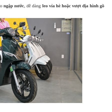
lo
ngập nước
, dễ dàng
leo vỉa hè hoặc vượt địa hình gồ