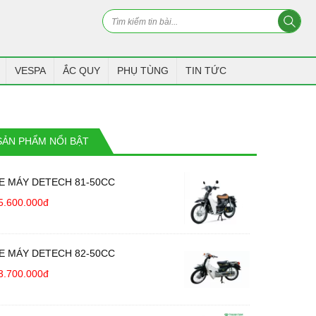
VESPA
ẮC QUY
PHỤ TÙNG
TIN TỨC
SẢN PHẨM NỔI BẬT
E MÁY DETECH 81-50CC
5.600.000đ
E MÁY DETECH 82-50CC
3.700.000đ