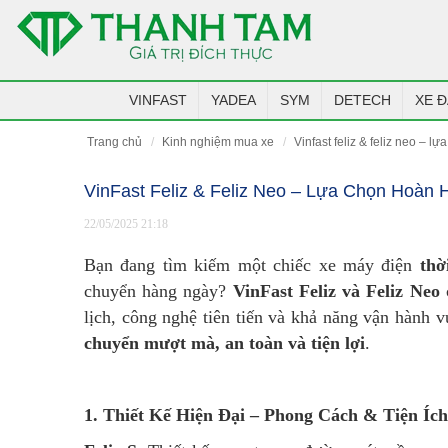
VINFAST
YADEA
SYM
DETECH
XE Đ
trang chủ
kinh nghiệm mua xe
vinfast feliz & feliz neo –
VinFast Feliz & Feliz Neo – Lựa Chọn Hoàn 
22/05/2025 21:18
Bạn đang tìm kiếm một chiếc xe máy điện
thờ
chuyển hàng ngày?
VinFast Feliz và Feliz Neo
c
lịch, công nghệ tiên tiến và khả năng vận hành 
chuyển mượt mà, an toàn và tiện lợi
.
1. Thiết Kế Hiện Đại – Phong Cách & Tiện Ích