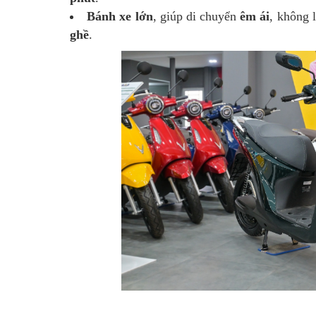
Bánh xe lớn
, giúp di chuyển
êm ái
, không 
ghề
.