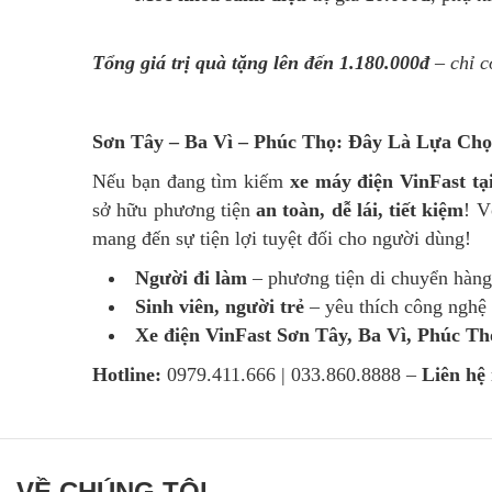
Tổng giá trị quà tặng lên đến 1.180.000đ
– chỉ c
Sơn Tây – Ba Vì – Phúc Thọ: Đây Là Lựa Ch
Nếu bạn đang tìm kiếm
xe máy điện VinFast tạ
sở hữu phương tiện
an toàn, dễ lái, tiết kiệm
! V
mang đến sự tiện lợi tuyệt đối cho người dùng!
Người đi làm
– phương tiện di chuyển hàng
Sinh viên, người trẻ
– yêu thích công nghệ 
Xe điện VinFast Sơn Tây, Ba Vì, Phúc Th
Hotline:
0979.411.666 | 033.860.8888 –
Liên hệ
VỀ CHÚNG TÔI