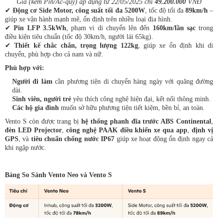
Giá (kèm Pin/Ắc-quy) áp dụng từ 22/05/2025 chỉ
49.200.000
VNĐ
✔
Động cơ Side Motor, công suất tối đa 5200W
, tốc độ tối đa
89km/h
–
giúp xe vận hành mạnh mẽ, ổn định trên nhiều loại địa hình.
✔
Pin LFP 3.5kWh
, phạm vi di chuyển lên đến
160km/lần sạc
trong
điều kiện tiêu chuẩn (tốc độ 30km/h, người lái 65kg).
✔
Thiết kế chắc chắn, trọng lượng 122kg
, giúp xe ổn định khi di
chuyển, phù hợp cho cả nam và nữ.
Phù hợp với:
Người đi làm
cần phương tiện di chuyển hàng ngày với quãng đường
dài.
Sinh viên, người trẻ
yêu thích công nghệ hiện đại, kết nối thông minh.
Các hộ gia đình
muốn sở hữu phương tiện tiết kiệm, bền bỉ, an toàn.
Vento S còn được trang bị
hệ thống phanh đĩa trước ABS Continental
,
đèn LED Projector
,
công nghệ PAAK điều khiển xe qua app
,
định vị
GPS
, và
tiêu chuẩn chống nước IP67
giúp xe hoạt động ổn định ngay
cả
khi ngập nước.
Bảng So Sánh Vento Neo và Vento S