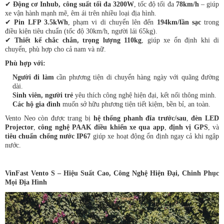
✔
Động cơ Inhub, công suất tối đa 3200W
, tốc độ tối đa
78km/h
– giúp
xe vận hành mạnh mẽ, êm ái trên nhiều loại địa hình.
✔
Pin LFP 3.5kWh
, phạm vi di chuyển lên đến
194km/lần sạc
trong
điều kiện tiêu chuẩn (tốc độ 30km/h, người lái 65kg).
✔
Thiết kế chắc chắn, trọng lượng 110kg
, giúp xe ổn định khi di
chuyển, phù hợp cho cả nam và nữ.
Phù hợp với:
Người đi làm
cần phương tiện di chuyển hàng ngày với quãng đường
dài.
Sinh viên, người trẻ
yêu thích công nghệ hiện đại, kết nối thông minh.
Các hộ gia đình
muốn sở hữu phương tiện tiết kiệm, bền bỉ, an toàn.
Vento Neo còn được trang bị
hệ thống phanh đĩa trước/sau
,
đèn LED
Projector
,
công nghệ PAAK điều khiển xe qua app
,
định vị GPS
, và
tiêu chuẩn chống nước IP67
giúp xe hoạt động ổn định ngay cả khi ngập
nước.
VinFast Vento S – Hiệu Suất Cao, Công Nghệ Hiện Đại, Chinh Phục
Mọi Địa Hình