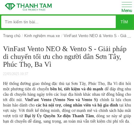
TÌM
Trang chủ
Kinh nghiệm mua xe
VinFast Vento NEO & Vento S - Giải ph
VinFast Vento NEO & Vento S - Giải pháp
di chuyển tối ưu cho người dân Sơn Tây,
Phúc Thọ, Ba Vì
22/05/2025 10:37
Hệ thống đường giao thông đặc thù tại Sơn Tây, Phúc Thọ, Ba Vì đòi hỏi
một phương tiện di chuyển
bền bỉ, tiết kiệm và đủ mạnh
để đáp ứng nhu
cầu di chuyển hàng ngày trên các loại địa hình khác nhau từ đồng bằng cho
tới đồi núi.
VinFast Vento (Vento Neo và Vento S)
chính là lựa chọn
hoàn hảo dành cho
các bà nội trợ, công nhân viên và hộ gia đình
tại khu
vực này. Với thiết kế thông minh, động cơ mạnh mẽ và chính sách hậu mãi
vượt trội từ
Đại lý Ủy Quyền Xe điện Thanh Tâm
, dòng xe này sẽ giúp
bạn di chuyển dễ dàng, sang trọng, an toàn mà vẫn tiết kiệm chi phí tối đa.