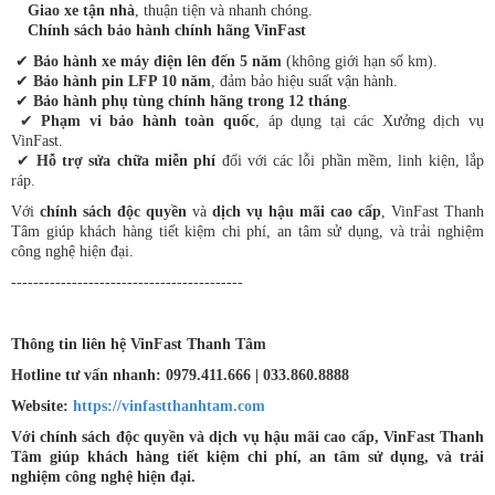
Giao xe tận nhà
, thuận tiện và nhanh chóng.
Chính sách bảo hành chính hãng VinFast
✔
Bảo hành xe máy điện lên đến 5 năm
(không giới hạn số km).
✔
Bảo hành pin LFP 10 năm
, đảm bảo hiệu suất vận hành.
✔
Bảo hành phụ tùng chính hãng trong 12 tháng
.
✔
Phạm vi bảo hành toàn quốc
, áp dụng tại các Xưởng dịch vụ
VinFast.
✔
Hỗ trợ sửa chữa miễn phí
đối với các lỗi phần mềm, linh kiện, lắp
ráp.
Với
chính sách độc quyền
và
dịch vụ hậu mãi cao cấp
, VinFast Thanh
Tâm giúp khách hàng tiết kiệm chi phí, an tâm sử dụng, và trải nghiệm
công nghệ hiện đại.
------------------------------------------
Thông tin liên hệ VinFast Thanh Tâm
Hotline tư vấn nhanh: 0979.411.666 | 033.860.8888
Website:
https://vinfastthanhtam.com
Với chính sách độc quyền và dịch vụ hậu mãi cao cấp, VinFast Thanh
Tâm giúp khách hàng tiết kiệm chi phí, an tâm sử dụng, và trải
nghiệm công nghệ hiện đại.