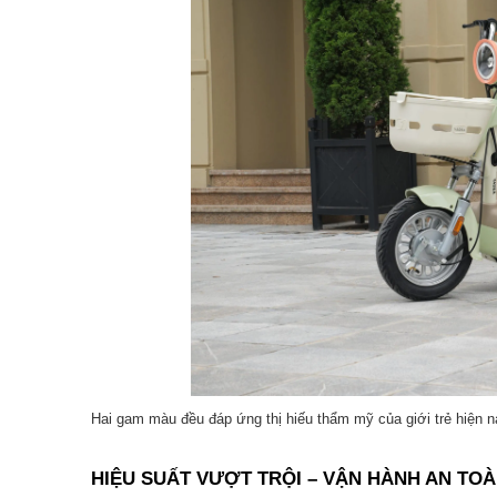
Hai gam màu đều đáp ứng thị hiếu thẩm mỹ của giới trẻ hiện na
HIỆU SUẤT VƯỢT TRỘI – VẬN HÀNH AN TO