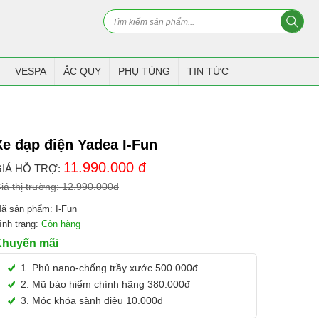
VESPA
ẮC QUY
PHỤ TÙNG
TIN TỨC
Xe đạp điện Yadea I-Fun
11.990.000
đ
IÁ HỖ TRỢ:
iá thị trường:
12.990.000
đ
ã sản phẩm:
I-Fun
ình trạng:
Còn hàng
Khuyến mãi
1. Phủ nano-chống trầy xước 500.000đ
2. Mũ bảo hiểm chính hãng 380.000đ
3. Móc khóa sành điệu 10.000đ