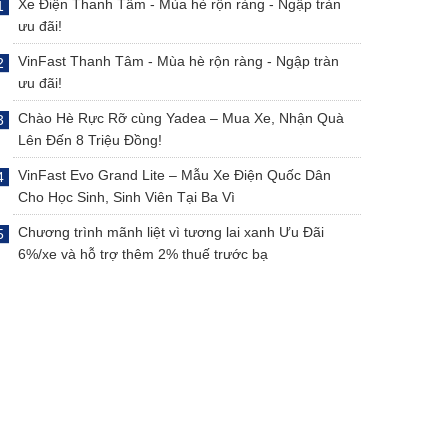
Xe Điện Thanh Tâm - Mùa hè rộn ràng - Ngập tràn
ưu đãi!
VinFast Thanh Tâm - Mùa hè rộn ràng - Ngập tràn
ưu đãi!
Chào Hè Rực Rỡ cùng Yadea – Mua Xe, Nhận Quà
Lên Đến 8 Triệu Đồng!
VinFast Evo Grand Lite – Mẫu Xe Điện Quốc Dân
Cho Học Sinh, Sinh Viên Tại Ba Vì
Chương trình mãnh liệt vì tương lai xanh Ưu Đãi
6%/xe và hỗ trợ thêm 2% thuế trước bạ