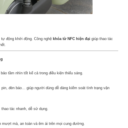
 tự động khởi động. Công nghệ
khóa từ NFC hiện đại
giúp thao tác
hết.
ng
ảo tầm nhìn tốt kể cả trong điều kiện thiếu sáng.
ộ, pin, đèn báo… giúp người dùng dễ dàng kiểm soát tình trạng vận
i, thao tác nhanh, dễ sử dụng.
h mượt mà, an toàn và êm ái trên mọi cung đường.