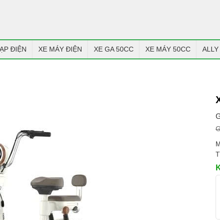
ẠP ĐIỆN
XE MÁY ĐIỆN
XE GA 50CC
XE MÁY 50CC
ALLY
G
G
M
T