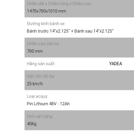
Chiều dài x Chiều rộng x Chiều cao:
1470x700x1010 mm
Đường kính bánh xe:
Bánh trước 14"x2.125" + Bánh sau 14"x2.125"
Chiều cao yên xe:
700 mm
Hãng sản xuất:
YADEA
Vận tốc tối đa:
25 km/h
Loại acquy:
Pin Lithium 48V - 12Ah
Chở vật nặng:
40Kg