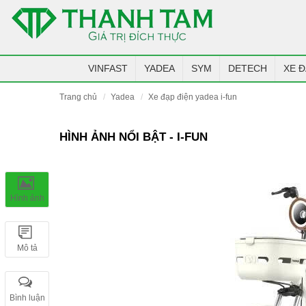
VINFAST
YADEA
SYM
DETECH
XE Đ
trang chủ
yadea
xe đạp điện yadea i-fun
HÌNH ẢNH NỔI BẬT - I-FUN
Hình ảnh
Mô tả
Bình luận