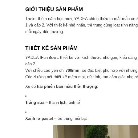
GIỚI THIỆU SẢN PHẨM
Trước thềm năm học mới, YADEA chính thức ra mắt mẫu xe 
1 và cấp 2. Với thiết kế nhỏ nhắn, trẻ trung cùng loạt tính nă
mỗi ngày đến trường.
THIẾT KẾ SẢN PHẨM
YADEA IFun được thiết kế với kích thước nhỏ gọn, kiểu dáng v
cấp 2.
Với chiều cao yên chỉ
700mm
, xe đặc biệt phù hợp với những 
Các đường nét thiết kế mềm mại, nữ tính, tạo cảm giác nhẹ nh
Xe có
hai phiên bản màu thời thượng
:
Trắng sữa
– thanh lịch, tinh tế
Xanh lơ pastel
– trẻ trung, nổi bật