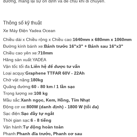
đường, mang lại sự ổn định và dễ chịu khi di chuyển.
Thông số kỹ thuật
Xe Máy Điện Yadea Ocean
Chiều dài x Chiều rộng x Chiều cao:
1640mm x 680mm x 1060mm
Đường kính bánh xe:
Bánh trước 16"x3" + Bánh sau 16"x3"
Chiều cao yên xe:
710mm
Hãng sản xuất:YADEA
Vận tốc tối đa:
Liên hệ để được tư vấn
Loại acquy:
Graphene TTFAR 60V - 22Ah
Chở vật nặng:
180kg
Quãng đường:
60 - 80 km / 1 lần sạc
Trọng lượng xe:
108 kg
Mầu sắc:
Xanh ngọc, Kem, Hồng, Tím Nhạt
Động cơ xe:
800W (danh định) - 1800 W (tối đa)
Sạc điện:
Sạc đầy tự ngắt
Thời gian sạc:
6 - 8 tiếng
Vận hành:
Tự động hoàn toàn
Phanh:
Phanh đĩa trước, Phanh cơ sau