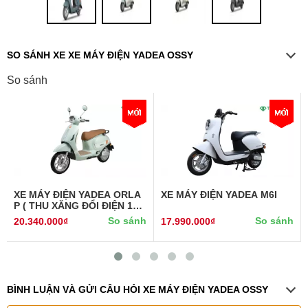
SO SÁNH XE XE MÁY ĐIỆN YADEA OSSY
So sánh
XE MÁY ĐIỆN YADEA ORLA
XE MÁY ĐIỆN YADEA M6I
P ( THU XĂNG ĐỔI ĐIỆN 10%
)
So sánh
So sánh
20.340.000₫
17.990.000₫
BÌNH LUẬN VÀ GỬI CÂU HỎI XE MÁY ĐIỆN YADEA OSSY