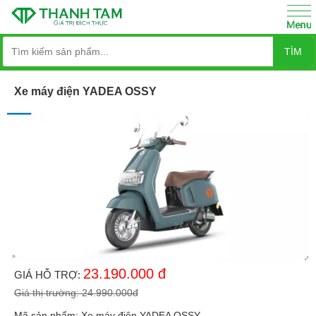
TÌM
Xe máy điện YADEA OSSY
23.190.000
đ
GIÁ HỖ TRỢ:
Giá thị trường:
24.990.000
đ
Mã sản phẩm:
Xe máy điện YADEA OSSY