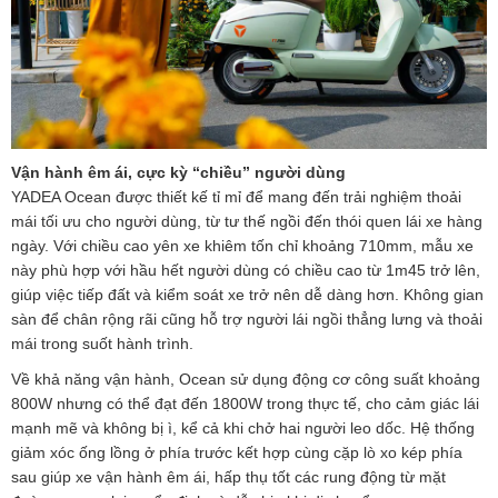
Vận hành êm ái, cực kỳ “chiều” người dùng
YADEA Ocean được thiết kế tỉ mỉ để mang đến trải nghiệm thoải
mái tối ưu cho người dùng, từ tư thế ngồi đến thói quen lái xe hàng
ngày. Với chiều cao yên xe khiêm tốn chỉ khoảng 710mm, mẫu xe
này phù hợp với hầu hết người dùng có chiều cao từ 1m45 trở lên,
giúp việc tiếp đất và kiểm soát xe trở nên dễ dàng hơn. Không gian
sàn để chân rộng rãi cũng hỗ trợ người lái ngồi thẳng lưng và thoải
mái trong suốt hành trình.
Về khả năng vận hành, Ocean sử dụng động cơ công suất khoảng
800W nhưng có thể đạt đến 1800W trong thực tế, cho cảm giác lái
mạnh mẽ và không bị ì, kể cả khi chở hai người leo dốc. Hệ thống
giảm xóc ống lồng ở phía trước kết hợp cùng cặp lò xo kép phía
sau giúp xe vận hành êm ái, hấp thụ tốt các rung động từ mặt