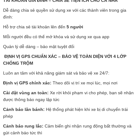
TÀI KHOẢN GIA ĐÌNH – CHIA SẺ TIỆN ÍCH CHO CẢ NHÀ
Dễ dàng chia sẻ quyền sử dụng xe với các thành viên trong gia
đình:
Hỗ trợ chia sẻ tài khoản lên đến
5 người
Mỗi người đều có thể mở khóa và sử dụng xe qua app
Quản lý dễ dàng – bảo mật tuyệt đối
ĐỊNH VỊ GPS CHUẨN XÁC – BẢO VỆ TOÀN DIỆN VỚI 4 LỚP
CHỐNG TRỘM
Luôn an tâm với khả năng giám sát và bảo vệ xe 24/7:
Định vị GPS chính xác:
Theo dõi vị trí xe mọi lúc, mọi nơi
Cài đặt vùng an toàn:
Xe rời khỏi phạm vi cho phép, bạn sẽ nhận
được thông báo ngay lập tức
Cảnh báo lăn bánh:
Hệ thống phát hiện khi xe bị di chuyển trái
phép
Cảnh báo rung lắc:
Cảm biến ghi nhận rung động bất thường và
gửi cảnh báo tức thì