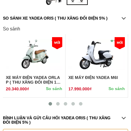
SO SÁNH XE YADEA ORIS ( THU XĂNG ĐỔI ĐIỆN 5% )
So sánh
XE MÁY ĐIỆN YADEA ORLA
XE MÁY ĐIỆN YADEA M6I
P ( THU XĂNG ĐỔI ĐIỆN 10%
)
So sánh
So sánh
20.340.000₫
17.990.000₫
BÌNH LUẬN VÀ GỬI CÂU HỎI YADEA ORIS ( THU XĂNG
ĐỔI ĐIỆN 5% )