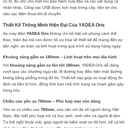
15 lít, đủ chỗ cho một mũ bảo hiểm nửa đầu và các vật dụng cá
nhân khác. Cổng sạc USB được tích hợp trong cốp, tiện lợi cho
việc sạc điện thoại khi di chuyển
Thiết Kế Thông Minh Hiện Đại Của YADEA Oris
Xe máy điện
YADEA Oris
không chỉ nổi bật với phong cách thể
thao, hiện đại mà còn được tối ưu hóa về thiết kế để mang đến sự
tiện nghi, an toàn và linh hoạt trong quá trình sử dụng hàng ngày.
Khoảng sáng gầm xe 180mm – Linh hoạt trên mọi địa hình
Với
khoảng sáng gầm xe lên tới 180mm
, YADEA Oris dễ dàng
vượt qua các chướng ngại vật, lề đường hay điều kiện mặt đường
không bằng phẳng trong đô thị. Thiết kế này giúp xe hoạt động ổn
định và bền bỉ hơn, đồng thời hạn chế tình trạng va chạm gầm gây
hỏng hóc.
Chiều cao yên xe 760mm – Phù hợp mọi vóc dáng
Yên xe có chiều cao
760mm
, vừa vặn với đa số người dùng Việt
Nam, đặc biệt phù hợp với cả học sinh, sinh viên và người đi làm.
Tư thế ngồi thoải mái, giúp người lái kiểm soát xe tốt hơn, kể cả khi