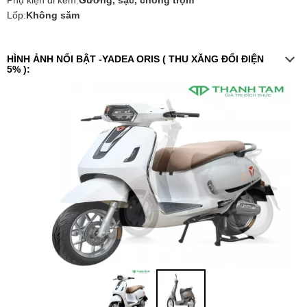
Lốp:
Không săm
HÌNH ẢNH NỔI BẬT -YADEA ORIS ( THU XĂNG ĐỔI ĐIỆN
5% ):