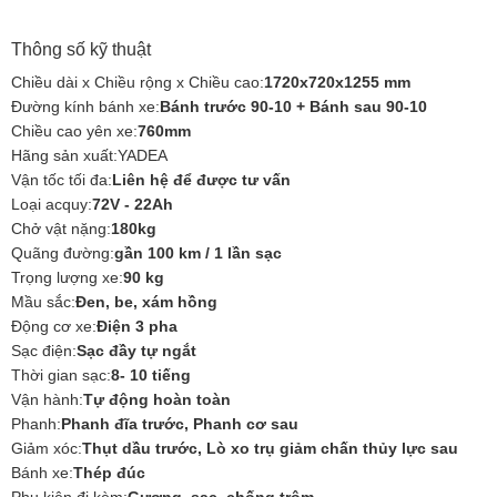
Thông số kỹ thuật
Chiều dài x Chiều rộng x Chiều cao:
1720x720x1255 mm
Đường kính bánh xe:
Bánh trước 90-10 + Bánh sau 90-10
Chiều cao yên xe:
760mm
Hãng sản xuất:YADEA
Vận tốc tối đa:
Liên hệ để được tư vấn
Loại acquy:
72V - 22Ah
Chở vật nặng:
180kg
Quãng đường:
gần 100 km / 1 lần sạc
Trọng lượng xe:
90 kg
Mầu sắc:
Đen, be, xám hồng
Động cơ xe:
Điện 3 pha
Sạc điện:
Sạc đầy tự ngắt
Thời gian sạc:
8- 10 tiếng
Vận hành:
Tự động hoàn toàn
Phanh:
Phanh đĩa trước, Phanh cơ sau
Giảm xóc:
Thụt dầu trước, Lò xo trụ giảm chấn thủy lực sau
Bánh xe:
Thép đúc
Phụ kiện đi kèm:
Gương, sạc, chống trộm