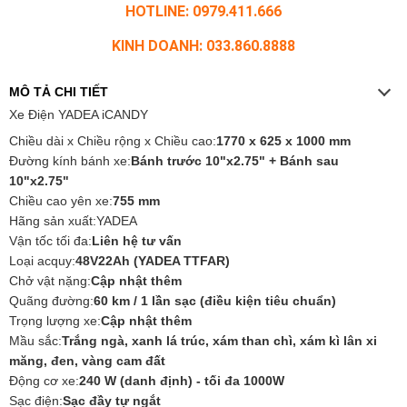
HOTLINE: 0979.411.666
KINH DOANH: 033.860.8888
MÔ TẢ CHI TIẾT
Xe Điện YADEA iCANDY
Chiều dài x Chiều rộng x Chiều cao:
1770 x 625 x 1000 mm
Đường kính bánh xe:
Bánh trước 10"x2.75" + Bánh sau
10"x2.75"
Chiều cao yên xe:
755 mm
Hãng sản xuất:YADEA
Vận tốc tối đa:
Liên hệ tư vấn
Loại acquy:
48V22Ah (YADEA TTFAR)
Chở vật nặng:
Cập nhật thêm
Quãng đường:
60 km / 1 lần sạc (điều kiện tiêu chuẩn)
Trọng lượng xe:
Cập nhật thêm
Mầu sắc:
Trắng ngà, xanh lá trúc, xám than chì, xám kì lân xi
măng, đen, vàng cam đất
Động cơ xe:
240 W (danh định) - tối đa 1000W
Sạc điện:
Sạc đầy tự ngắt