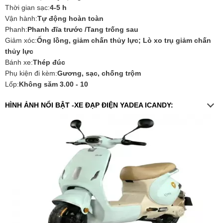
Thời gian sạc:
4-5 h
Vận hành:
Tự động hoàn toàn
Phanh:
Phanh đĩa trước /Tang trống sau
Giảm xóc:
Ống lồng, giảm chấn thủy lực; Lò xo trụ giảm chấn
thủy lực
Bánh xe:
Thép đúc
Phụ kiện đi kèm:
Gương, sạc, chống trộm
Lốp:
Không săm 3.00 - 10
HÌNH ẢNH NỔI BẬT -XE ĐẠP ĐIỆN YADEA ICANDY: