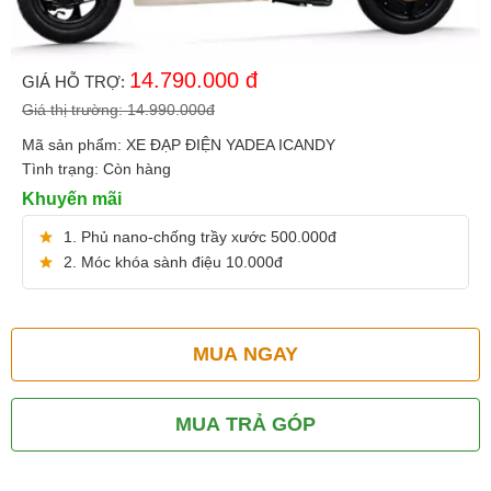
14.790.000
đ
GIÁ HỖ TRỢ:
Giá thị trường:
14.990.000
đ
Mã sản phẩm:
XE ĐẠP ĐIỆN YADEA ICANDY
Tình trạng:
Còn hàng
Khuyến mãi
1. Phủ nano-chống trầy xước 500.000đ
2. Móc khóa sành điệu 10.000đ
MUA NGAY
MUA TRẢ GÓP