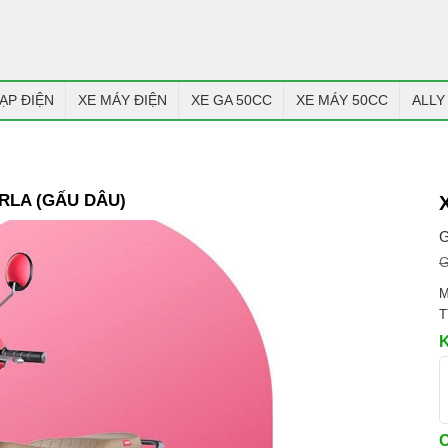
ẠP ĐIỆN
XE MÁY ĐIỆN
XE GA 50CC
XE MÁY 50CC
ALLY
ORLA (GẤU DÂU)
G
G
M
T
C