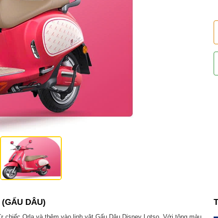
A (GẤU DÂU)
 chiếc Orla và thêm vào linh vật Gấu Dâu Disney Lotso. Với tông màu