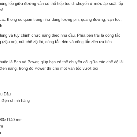
ủng lốp giữa đường vẫn có thể tiếp tục di chuyển ở mức áp suất lốp
hé.
ị các thông số quan trọng như dung lượng pin, quãng đường, vận tốc,
h.
ụng và tuỳ chỉnh chức năng theo nhu cầu. Phía bên trái là công tắc
 (đậu xe), nút chế độ lái, công tắc đèn và công tắc đèn ưu tiên.
huộc là Eco và Power, giúp bạn có thể chuyển đổi giữa các chế độ lái
iện năng, trong đó Power thì cho một vận tốc vượt trội
ấu Dâu
 điện chính hãng
680×1140 mm
mm
m