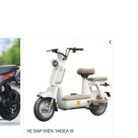
XE ĐẠP ĐIỆN YADEA I8
XE MÁY 