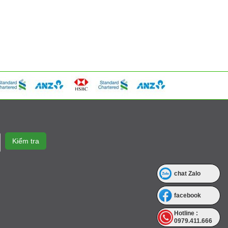
chat Zalo
facebook
Hotline :
0979.411.666