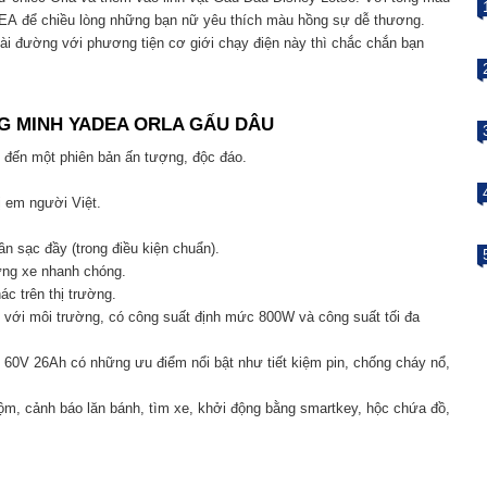
EA để chiều lòng những bạn nữ yêu thích màu hồng sự dễ thương.
ài đường với phương tiện cơ giới chạy điện này thì chắc chắn bạn
NG MINH YADEA ORLA GẤU DÂU
 đến một phiên bản ấn tượng, độc đáo.
 em người Việt.
n sạc đầy (trong điều kiện chuẩn).
ừng xe nhanh chóng.
ác trên thị trường.
n với môi trường, có công suất định mức 800W và công suất tối đa
60V 26Ah có những ưu điểm nổi bật như tiết kiệm pin, chống cháy nổ,
ộm, cảnh báo lăn bánh, tìm xe, khởi động bằng smartkey, hộc chứa đồ,