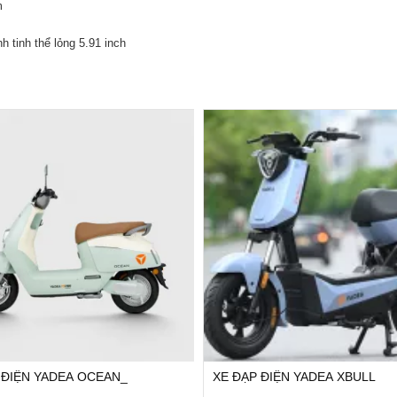
m
h tinh thể lỏng 5.91 inch
 ĐIỆN YADEA OCEAN_
XE ĐẠP ĐIỆN YADEA XBULL