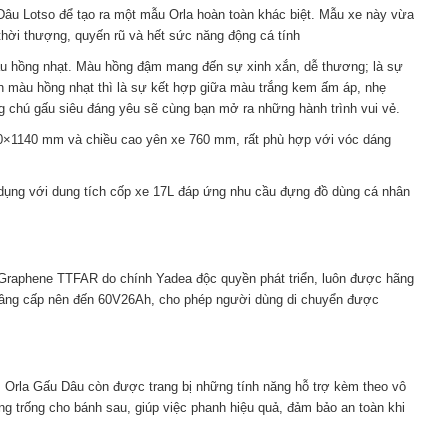
Dâu Lotso để tạo ra một mẫu Orla hoàn toàn khác biệt. Mẫu xe này vừa
hời thượng, quyến rũ và hết sức năng động cá tính
àu hồng nhạt. Màu hồng đậm mang đến sự xinh xắn, dễ thương; là sự
Còn màu hồng nhạt thì là sự kết hợp giữa màu trắng kem ấm áp, nhẹ
 chú gấu siêu đáng yêu sẽ cùng bạn mở ra những hành trình vui vẻ.
680×1140 mm và chiều cao yên xe 760 mm, rất phù hợp với vóc dáng
 dụng với dung tích cốp xe 17L đáp ứng nhu cầu đựng đồ dùng cá nhân
Graphene TTFAR do chính Yadea độc quyền phát triển, luôn được hãng
 nâng cấp nên đến 60V26Ah, cho phép người dùng di chuyển được
 Orla Gấu Dâu còn được trang bị những tính năng hỗ trợ kèm theo vô
ng trống cho bánh sau, giúp việc phanh hiệu quả, đảm bảo an toàn khi