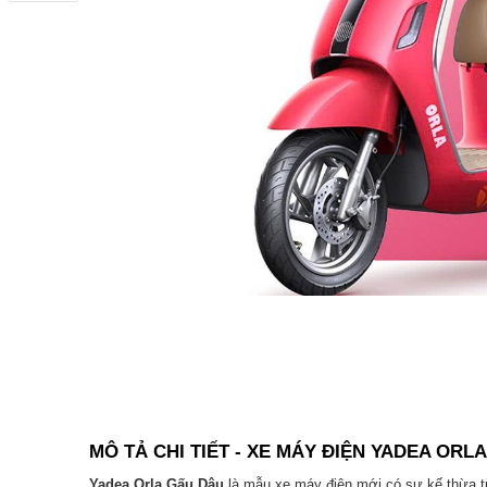
MÔ TẢ CHI TIẾT - XE MÁY ĐIỆN YADEA ORL
Yadea Orla Gấu Dâu
là mẫu xe máy điện mới có sự kế thừa từ