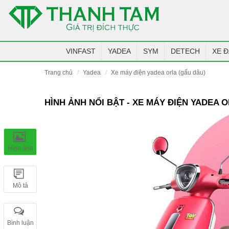
VINFAST
YADEA
SYM
DETECH
XE Đ
trang chủ
yadea
xe máy điện yadea orla (gấu dâu)
HÌNH ẢNH NỔI BẬT - XE MÁY ĐIỆN YADEA 
Hình ảnh
Mô tả
Bình luận