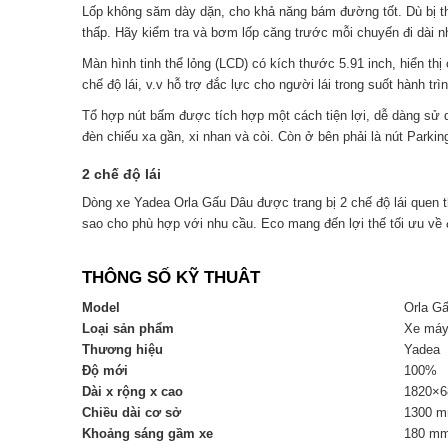
Lốp không săm dày dặn, cho khả năng bám đường tốt. Dù bị th
thấp. Hãy kiểm tra và bơm lốp căng trước mỗi chuyến đi dài n
Màn hình tinh thể lỏng (LCD) có kích thước 5.91 inch, hiển th
chế độ lái, v.v hỗ trợ đắc lực cho người lái trong suốt hành trìn
Tổ hợp nút bấm được tích hợp một cách tiện lợi, dễ dàng sử d
đèn chiếu xa gần, xi nhan và còi. Còn ở bên phải là nút Parking
2 chế độ lái
Dòng xe Yadea Orla Gấu Dâu được trang bị 2 chế độ lái quen t
sao cho phù hợp với nhu cầu. Eco mang đến lợi thế tối ưu về đ
THÔNG SỐ KỸ THUÂT
Model
Orla G
Loại sản phẩm
Xe máy
Thương hiệu
Yadea
Độ mới
100%
Dài x rộng x cao
1820×
Chiều dài cơ sở
1300 
Khoảng sáng gầm xe
180 m