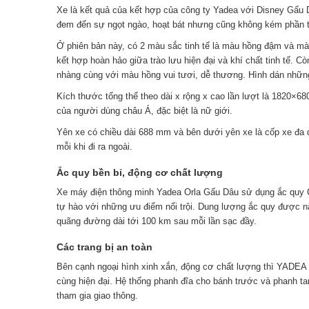
Xe là kết quả của kết hợp của công ty Yadea với Disney Gấu 
đem đến sự ngọt ngào, hoạt bát nhưng cũng không kém phần t
Ở phiên bản này, có 2 màu sắc tinh tế là màu hồng đậm và m
kết hợp hoàn hảo giữa trào lưu hiện đại và khí chất tinh tế. 
nhàng cùng với màu hồng vui tươi, dễ thương. Hình dán những
Kích thước tổng thể theo dài x rộng x cao lần lượt là 1820×
của người dùng châu Á, đặc biệt là nữ giới.
Yên xe có chiều dài 688 mm và bên dưới yên xe là cốp xe đa
mỗi khi đi ra ngoài.
Ắc quy bền bỉ, động cơ chất lượng
Xe máy điện thông minh Yadea Orla Gấu Dâu sử dụng ắc quy 
tự hào với những ưu điểm nổi trội. Dung lượng ắc quy được
quãng đường dài tới 100 km sau mỗi lần sạc đầy.
Các trang bị an toàn
Bên cạnh ngoại hình xinh xắn, động cơ chất lượng thì YADEA
cùng hiện đại. Hệ thống phanh đĩa cho bánh trước và phanh ta
tham gia giao thông.