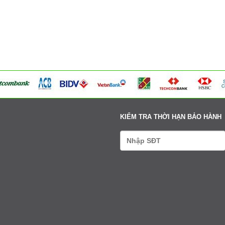
Tư vấn: 0979411666-0338608888
Xem bản đồ
Võng Xuyên – Xã Phúc Lộc - Hà Nội
Tư vấn: 0979411666-0338608888
Xem bản đồ
95 Ngã tư Ngọc Tảo – Xã Hát Môn - Hà Nội
Tư vấn: 0979411666-0338608888
Xem bản đồ
Cụm 6 - Thị Trấn Liên Quan - Thạch Thất - Hà Nội
Tư vấn: 0979411666-0338608888
Xem bản đồ
KIỂM TRA THỜI HẠN BẢO HÀNH