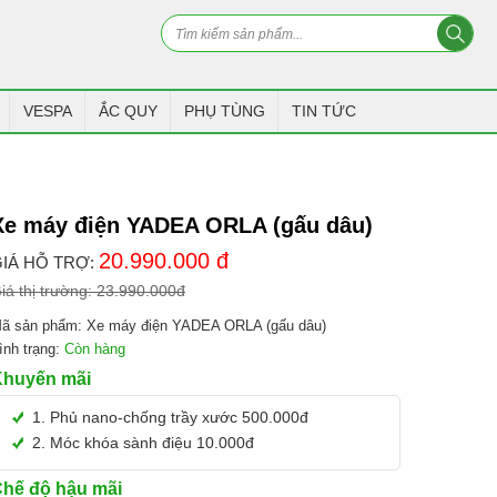
VESPA
ẮC QUY
PHỤ TÙNG
TIN TỨC
Xe máy điện YADEA ORLA (gấu dâu)
20.990.000
đ
IÁ HỖ TRỢ:
iá thị trường:
23.990.000
đ
ã sản phẩm:
Xe máy điện YADEA ORLA (gấu dâu)
ình trạng:
Còn hàng
Khuyến mãi
1. Phủ nano-chống trầy xước 500.000đ
2. Móc khóa sành điệu 10.000đ
hế độ hậu mãi