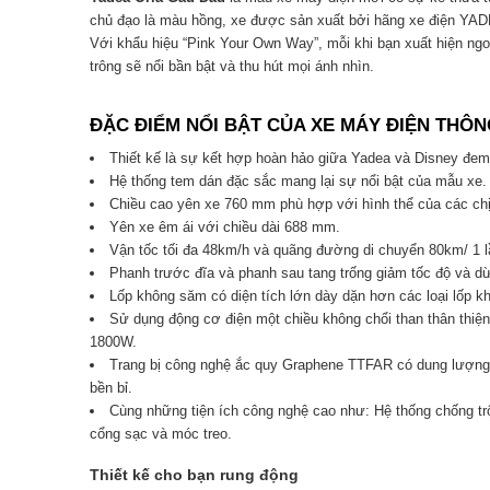
chủ đạo là màu hồng, xe được sản xuất bởi hãng xe điện YAD
Với khẩu hiệu “Pink Your Own Way”, mỗi khi bạn xuất hiện ngo
trông sẽ nổi bần bật và thu hút mọi ánh nhìn.
ĐẶC ĐIỂM NỔI BẬT CỦA XE MÁY ĐIỆN THÔ
Thiết kế là sự kết hợp hoàn hảo giữa Yadea và Disney đem
Hệ thống tem dán đặc sắc mang lại sự nổi bật của mẫu xe.
Chiều cao yên xe 760 mm phù hợp với hình thể của các chị
Yên xe êm ái với chiều dài 688 mm.
Vận tốc tối đa 48km/h và quãng đường di chuyển 80km/ 1 lầ
Phanh trước đĩa và phanh sau tang trống giảm tốc độ và d
Lốp không săm có diện tích lớn dày dặn hơn các loại lốp kh
Sử dụng động cơ điện một chiều không chổi than thân thiệ
1800W.
Trang bị công nghệ ắc quy Graphene TTFAR có dung lượng 
bền bỉ.
Cùng những tiện ích công nghệ cao như: Hệ thống chống tr
cổng sạc và móc treo.
Thiết kế cho bạn rung động