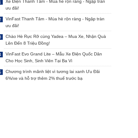
Xe Điện Thanh Tâm - Mùa hè rộn ràng - Ngập tràn
ưu đãi!
VinFast Thanh Tâm - Mùa hè rộn ràng - Ngập tràn
ưu đãi!
Chào Hè Rực Rỡ cùng Yadea – Mua Xe, Nhận Quà
Lên Đến 8 Triệu Đồng!
VinFast Evo Grand Lite – Mẫu Xe Điện Quốc Dân
Cho Học Sinh, Sinh Viên Tại Ba Vì
Chương trình mãnh liệt vì tương lai xanh Ưu Đãi
6%/xe và hỗ trợ thêm 2% thuế trước bạ