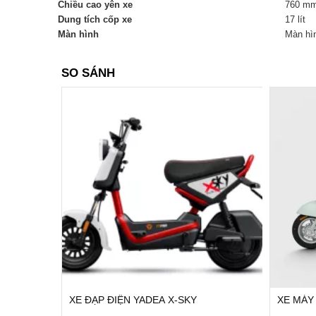
Chiều cao yên xe
760 m
Dung tích cốp xe
17 lít
Màn hình
Màn hìn
SO SÁNH
XE ĐẠP ĐIỆN YADEA X-SKY
XE MÁY