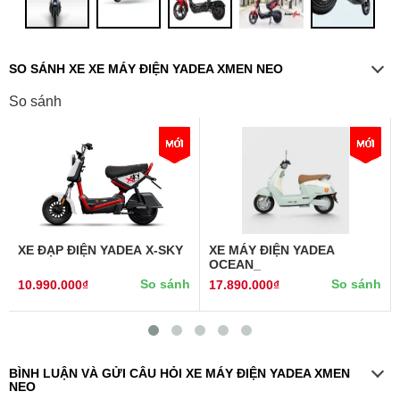
SO SÁNH XE XE MÁY ĐIỆN YADEA XMEN NEO
So sánh
XE ĐẠP ĐIỆN YADEA X-SKY
XE MÁY ĐIỆN YADEA
OCEAN_
So sánh
So sánh
10.990.000₫
17.890.000₫
BÌNH LUẬN VÀ GỬI CÂU HỎI XE MÁY ĐIỆN YADEA XMEN
NEO