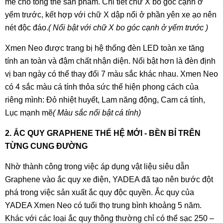
mẽ cho tổng thể sản phẩm. Chi tiết chữ X bo góc cạnh ở
yếm trước, kết hợp với chữ X dập nổi ở phần yên xe ạo nên
nét độc đáo.
( Nổi bật với chữ X bo góc cạnh ở yếm trước )
Xmen Neo được trang bị hệ thống đèn LED toàn xe tăng
tính an toàn và đậm chất nhận diện. Nổi bật hơn là đèn định
vị ban ngày có thể thay đổi 7 màu sắc khác nhau. Xmen Neo
có 4 sắc màu cá tính thỏa sức thể hiện phong cách của
riêng mình: Đỏ nhiệt huyết, Lam năng động, Cam cá tính,
Lục mạnh mẽ
( Màu sắc nổi bật cá tính)
2. ẮC QUY GRAPHENE THẾ HỆ MỚI - BỀN BỈ TRÊN
TỪNG CUNG ĐƯỜNG
Nhờ thành công trong việc áp dụng vật liệu siêu dẫn
Graphene vào ắc quy xe điện, YADEA đã tạo nên bước đột
phá trong việc sản xuất ắc quy độc quyền. Ắc quy của
YADEA Xmen Neo có tuổi thọ trung bình khoảng 5 năm.
Khác với các loại ắc quy thông thường chỉ có thể sạc 250 –