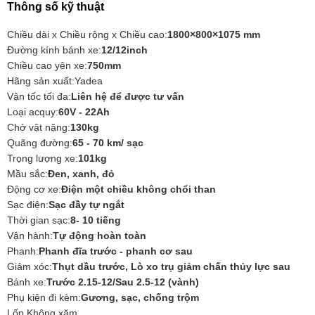
Thông số kỹ thuật
Chiều dài x Chiều rộng x Chiều cao:
1800×800×1075 mm
Đường kính bánh xe:
12/12inch
Chiều cao yên xe:
750mm
Hãng sản xuất:Yadea
Vận tốc tối đa:
Liên hệ để được tư vấn
Loại acquy:
60V - 22Ah
Chở vật nặng:
130kg
Quãng đường:
65 - 70 km/ sạc
Trọng lượng xe:
101kg
Mầu sắc:
Đen, xanh, đỏ
Động cơ xe:
Điện một chiều không chổi than
Sạc điện:
Sạc đầy tự ngắt
Thời gian sạc:
8- 10 tiếng
Vận hành:
Tự động hoàn toàn
Phanh:
Phanh đĩa trước - phanh cơ sau
Giảm xóc:
Thụt dầu trước, Lò xo trụ giảm chấn thủy lực sau
Bánh xe:
Trước 2.15-12/Sau 2.5-12 (vành)
Phụ kiện đi kèm:
Gương, sạc, chống trộm
Lốp Không xăm