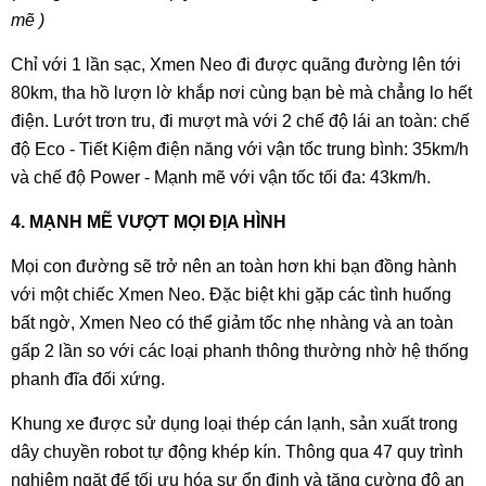
mẽ )
Chỉ với 1 lần sạc, Xmen Neo đi được quãng đường lên tới
80km, tha hồ lượn lờ khắp nơi cùng bạn bè mà chẳng lo hết
điện. Lướt trơn tru, đi mượt mà với 2 chế độ lái an toàn: chế
độ Eco - Tiết Kiệm điện năng với vận tốc trung bình: 35km/h
và chế độ Power - Mạnh mẽ với vận tốc tối đa: 43km/h.
4. MẠNH MẼ VƯỢT MỌI ĐỊA HÌNH
Mọi con đường sẽ trở nên an toàn hơn khi bạn đồng hành
với một chiếc Xmen Neo. Đặc biệt khi gặp các tình huống
bất ngờ, Xmen Neo có thể giảm tốc nhẹ nhàng và an toàn
gấp 2 lần so với các loại phanh thông thường nhờ hệ thống
phanh đĩa đối xứng.
Khung xe được sử dụng loại thép cán lạnh, sản xuất trong
dây chuyền robot tự động khép kín. Thông qua 47 quy trình
nghiêm ngặt để tối ưu hóa sự ổn định và tăng cường độ an