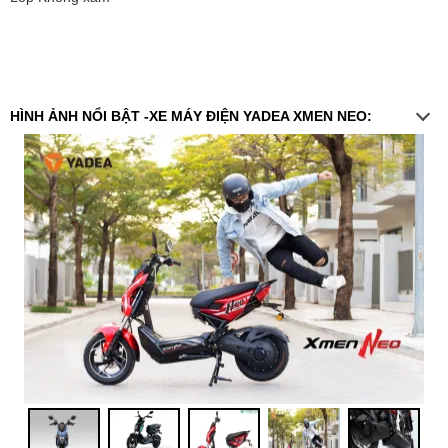
HÌNH ẢNH NỔI BẬT -XE MÁY ĐIỆN YADEA XMEN NEO: