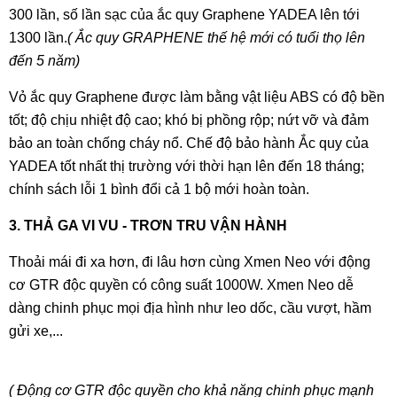
300 lần, số lần sạc của ắc quy Graphene YADEA lên tới
1300 lần.
( Ắc quy GRAPHENE thế hệ mới có tuổi thọ lên
đến 5 năm)
Vỏ ắc quy Graphene được làm bằng vật liệu ABS có độ bền
tốt; độ chịu nhiệt độ cao; khó bị phồng rộp; nứt vỡ và đảm
bảo an toàn chống cháy nổ. Chế độ bảo hành Ắc quy của
YADEA tốt nhất thị trường với thời hạn lên đến 18 tháng;
chính sách lỗi 1 bình đổi cả 1 bộ mới hoàn toàn.
3. THẢ GA VI VU - TRƠN TRU VẬN HÀNH
Thoải mái đi xa hơn, đi lâu hơn cùng Xmen Neo với động
cơ GTR độc quyền có công suất 1000W. Xmen Neo dễ
dàng chinh phục mọi địa hình như leo dốc, cầu vượt, hầm
gửi xe,...
( Động cơ GTR độc quyền cho khả năng chinh phục mạnh