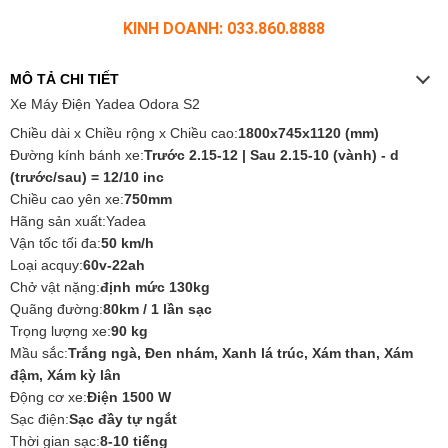
KINH DOANH: 033.860.8888
MÔ TẢ CHI TIẾT
Xe Máy Điện Yadea Odora S2
Chiều dài x Chiều rộng x Chiều cao:
1800x745x1120 (mm)
Đường kính bánh xe:
Trước 2.15-12 | Sau 2.15-10 (vành) - d
(trước/sau) = 12/10 inc
Chiều cao yên xe:
750mm
Hãng sản xuất:Yadea
Vận tốc tối đa:
50 km/h
Loại acquy:
60v-22ah
Chở vật nặng:
định mức 130kg
Quãng đường:
80km / 1 lần sạc
Trọng lượng xe:
90 kg
Mầu sắc:
Trắng ngà, Đen nhám, Xanh lá trúc, Xám than, Xám
đậm, Xám kỳ lân
Động cơ xe:
Điện 1500 W
Sạc điện:
Sạc đầy tự ngắt
Thời gian sạc:
8-10 tiếng