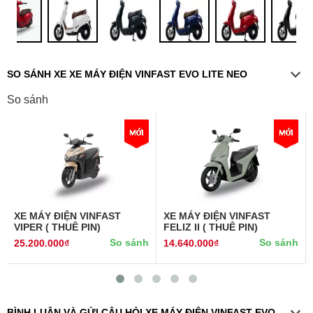
SO SÁNH XE XE MÁY ĐIỆN VINFAST EVO LITE NEO
So sánh
XE MÁY ĐIỆN VINFAST
XE MÁY ĐIỆN VINFAST
VIPER ( THUÊ PIN)
FELIZ II ( THUÊ PIN)
So sánh
So sánh
25.200.000₫
14.640.000₫
BÌNH LUẬN VÀ GỬI CÂU HỎI XE MÁY ĐIỆN VINFAST EVO