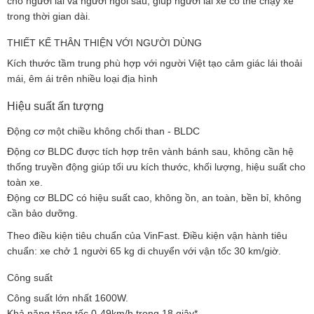
cho người lái và người ngồi sau, giúp người lái xe có thể chạy xe
trong thời gian dài.
THIẾT KẾ THÂN THIỆN VỚI NGƯỜI DÙNG
Kích thước tầm trung phù hợp với người Việt tạo cảm giác lái thoải
mái, êm ái trên nhiều loại địa hình
Hiệu suất ấn tượng
Động cơ một chiều không chổi than - BLDC
Động cơ BLDC được tích hợp trên vành bánh sau, không cần hệ
thống truyền động giúp tối ưu kích thước, khối lượng, hiệu suất cho
toàn xe.
Động cơ BLDC có hiệu suất cao, không ồn, an toàn, bền bỉ, không
cần bảo dưỡng.
Theo điều kiện tiêu chuẩn của VinFast. Điều kiện vận hành tiêu
chuẩn: xe chở 1 người 65 kg di chuyển với vận tốc 30 km/giờ.
Công suất
Công suất lớn nhất 1600W.
Khả năng tăng tốc 0-49km/h trong 18 giây*.