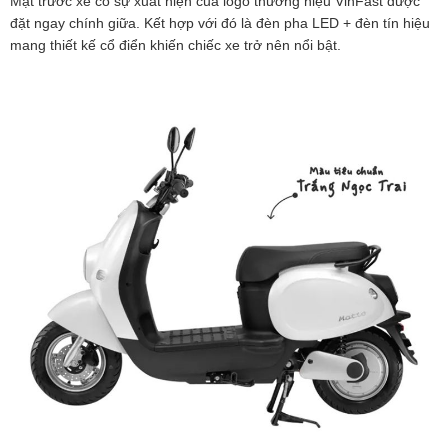
Mặt trước xe có sự xuất hiện của logo thương hiệu VinFast được
đặt ngay chính giữa. Kết hợp với đó là đèn pha LED + đèn tín hiệu
mang thiết kế cổ điển khiến chiếc xe trở nên nổi bật.