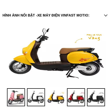
HÌNH ẢNH NỔI BẬT -XE MÁY ĐIỆN VINFAST MOTIO: