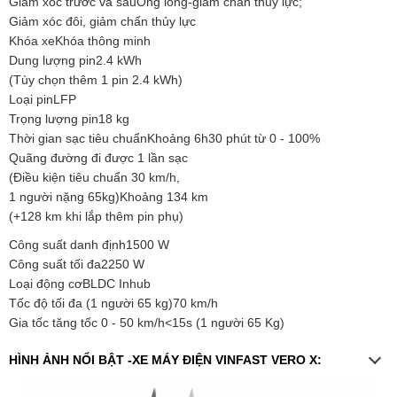
Giảm xóc trước và sauỐng lồng-giảm chấn thủy lực;
Giảm xóc đôi, giảm chấn thủy lực
Khóa xeKhóa thông minh
Dung lượng pin2.4 kWh
(Tùy chọn thêm 1 pin 2.4 kWh)
Loại pinLFP
Trọng lượng pin18 kg
Thời gian sạc tiêu chuẩnKhoảng 6h30 phút từ 0 - 100%
Quãng đường đi được 1 lần sạc
(Điều kiện tiêu chuẩn 30 km/h,
1 người nặng 65kg)Khoảng 134 km
(+128 km khi lắp thêm pin phụ)
Công suất danh định1500 W
Công suất tối đa2250 W
Loại động cơBLDC Inhub
Tốc độ tối đa (1 người 65 kg)70 km/h
Gia tốc tăng tốc 0 - 50 km/h<15s (1 người 65 Kg)
HÌNH ẢNH NỔI BẬT -XE MÁY ĐIỆN VINFAST VERO X: