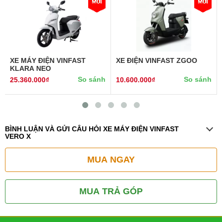
XE MÁY ĐIỆN VINFAST
XE ĐIỆN VINFAST ZGOO
KLARA NEO
So sánh
So sánh
25.360.000₫
10.600.000₫
BÌNH LUẬN VÀ GỬI CÂU HỎI XE MÁY ĐIỆN VINFAST
VERO X
MUA NGAY
MUA TRẢ GÓP