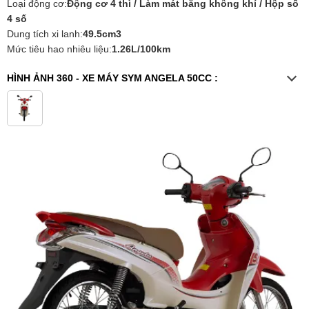
Loại động cơ:
Động cơ 4 thì / Làm mát bằng không khí / Hộp số
4 số
Dung tích xi lanh:
49.5cm3
Mức tiêu hao nhiêu liệu:
1.26L/100km
HÌNH ẢNH 360 -
XE MÁY SYM ANGELA 50CC
: