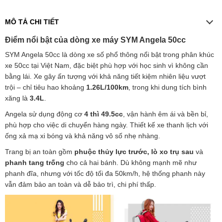
MÔ TẢ CHI TIẾT
Điểm nổi bật của dòng xe máy SYM Angela 50cc
SYM Angela 50cc là dòng xe số phổ thông nổi bật trong phân khúc
xe 50cc tại Việt Nam, đặc biệt phù hợp với học sinh vì không cần
bằng lái. Xe gây ấn tượng với khả năng tiết kiệm nhiên liệu vượt
trội – chỉ tiêu hao khoảng
1.26L/100km
, trong khi dung tích bình
xăng là
3.4L
.
Angela sử dụng động cơ
4 thì 49.5cc
, vận hành êm ái và bền bỉ,
phù hợp cho việc di chuyển hàng ngày. Thiết kế xe thanh lịch với
ống xả mạ xi bóng và khả năng vô số nhẹ nhàng.
Trang bị an toàn gồm
phuộc thủy lực trước, lò xo trụ sau
và
phanh tang trống
cho cả hai bánh. Dù không mạnh mẽ như
phanh đĩa, nhưng với tốc độ tối đa 50km/h, hệ thống phanh này
vẫn đảm bảo an toàn và dễ bảo trì, chi phí thấp.