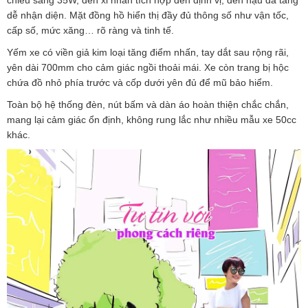
chiếu sáng 35W, đèn xi nhan tích hợp đèn định vị, đèn hậu đa tầng
dễ nhận diện. Mặt đồng hồ hiển thị đầy đủ thông số như vận tốc,
cấp số, mức xăng… rõ ràng và tinh tế.
Yếm xe có viền giả kim loại tăng điểm nhấn, tay dắt sau rộng rãi,
yên dài 700mm cho cảm giác ngồi thoải mái. Xe còn trang bị hộc
chứa đồ nhỏ phía trước và cốp dưới yên đủ để mũ bảo hiểm.
Toàn bộ hệ thống đèn, nút bấm và dàn áo hoàn thiện chắc chắn,
mang lại cảm giác ổn định, không rung lắc như nhiều mẫu xe 50cc
khác.