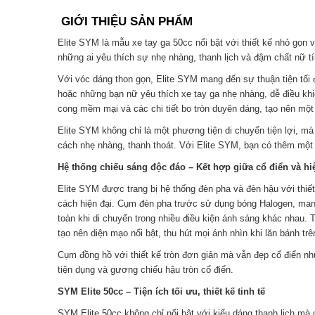
GIỚI THIỆU SẢN PHẨM
Elite SYM là mẫu xe tay ga 50cc nổi bật với thiết kế nhỏ gọn 
những ai yêu thích sự nhẹ nhàng, thanh lịch và đậm chất nữ tí
Với vóc dáng thon gọn, Elite SYM mang đến sự thuận tiện tối đa
hoặc những bạn nữ yêu thích xe tay ga nhẹ nhàng, dễ điều khi
cong mềm mại và các chi tiết bo tròn duyên dáng, tạo nên một 
Elite SYM không chỉ là một phương tiện di chuyển tiện lợi, m
cách nhẹ nhàng, thanh thoát. Với Elite SYM, bạn có thêm một
Hệ thống chiếu sáng độc đáo – Kết hợp giữa cổ điển và hi
Elite SYM được trang bị hệ thống đèn pha và đèn hậu với thiết
cách hiện đại. Cụm đèn pha trước sử dụng bóng Halogen, ma
toàn khi di chuyển trong nhiều điều kiện ánh sáng khác nhau.
tạo nên diện mạo nổi bật, thu hút mọi ánh nhìn khi lăn bánh tr
Cụm đồng hồ với thiết kế tròn đơn giản mà vẫn đẹp cổ điển như
tiện dụng và gương chiếu hậu tròn cổ điển.
SYM Elite 50cc – Tiện ích tối ưu, thiết kế tinh tế
SYM Elite 50cc không chỉ nổi bật với kiểu dáng thanh lịch mà 