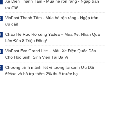
Xe Điện Thanh Tâm - Mùa hè rộn ràng - Ngập tràn
ưu đãi!
VinFast Thanh Tâm - Mùa hè rộn ràng - Ngập tràn
ưu đãi!
Chào Hè Rực Rỡ cùng Yadea – Mua Xe, Nhận Quà
Lên Đến 8 Triệu Đồng!
VinFast Evo Grand Lite – Mẫu Xe Điện Quốc Dân
Cho Học Sinh, Sinh Viên Tại Ba Vì
Chương trình mãnh liệt vì tương lai xanh Ưu Đãi
6%/xe và hỗ trợ thêm 2% thuế trước bạ