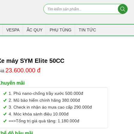
VESPA
ẮC QUY
PHỤ TÙNG
TIN TỨC
Xe máy SYM Elite 50CC
23.600.000
đ
iá
Khuyến mãi
1. Phủ nano-chống trầy xước 500.000đ
2. Mũ bảo hiểm chính hãng 380.000đ
3. Check in nhận áo mưa cao cấp 290.000đ
4. Móc khóa sành điệu 10.000đ
==>Tổng trị giá quà tặng: 1.180.000đ
hế độ hậu mãi