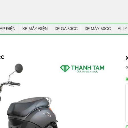
ẠP ĐIỆN
XE MÁY ĐIỆN
XE GA 50CC
XE MÁY 50CC
ALLY
CC
G
C