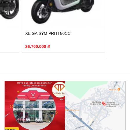
C
XE MÁY SYM ATTILA 50CC
X
26.700.000 đ
2