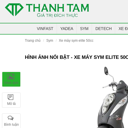
VINFAST
YADEA
SYM
DETECH
XE Đ
trang chủ
sym
xe máy sym elite 50cc
HÌNH ẢNH NỔI BẬT - XE MÁY SYM ELITE 50
Hình ảnh
Mô tả
Bình luận