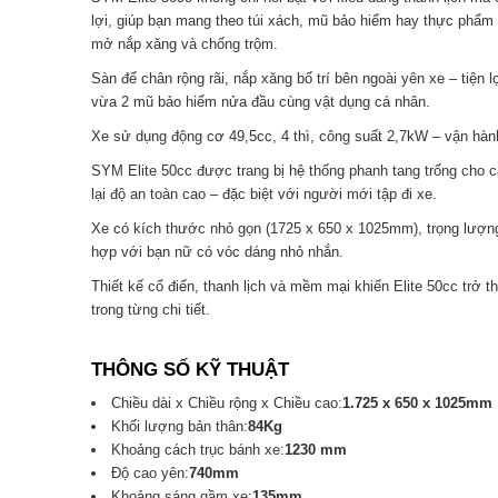
lợi, giúp bạn mang theo túi xách, mũ bảo hiểm hay thực phẩm 
mở nắp xăng và chống trộm.
Sàn để chân rộng rãi, nắp xăng bố trí bên ngoài yên xe – tiện 
vừa 2 mũ bảo hiểm nửa đầu cùng vật dụng cá nhân.
Xe sử dụng động cơ 49,5cc, 4 thì, công suất 2,7kW – vận hành ổ
SYM Elite 50cc được trang bị hệ thống phanh tang trống cho c
lại độ an toàn cao – đặc biệt với người mới tập đi xe.
Xe có kích thước nhỏ gọn (1725 x 650 x 1025mm), trọng lượng
hợp với bạn nữ có vóc dáng nhỏ nhắn.
Thiết kế cổ điển, thanh lịch và mềm mại khiến Elite 50cc trở t
trong từng chi tiết.
THÔNG SỐ KỸ THUẬT
Chiều dài x Chiều rộng x Chiều cao:
1.725 x 650 x 1025mm
Khối lượng bản thân:
84Kg
Khoảng cách trục bánh xe:
1230 mm
Độ cao yên:
740mm
Khoảng sáng gầm xe:
135mm