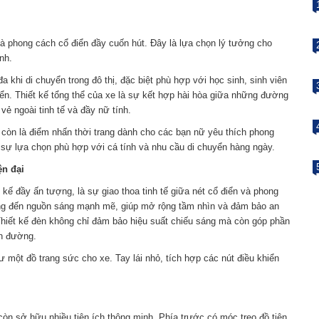
và phong cách cổ điển đầy cuốn hút. Đây là lựa chọn lý tưởng cho
nh.
 khi di chuyển trong đô thị, đặc biệt phù hợp với học sinh, sinh viên
ển. Thiết kế tổng thể của xe là sự kết hợp hài hòa giữa những đường
vẻ ngoài tinh tế và đầy nữ tính.
à còn là điểm nhấn thời trang dành cho các bạn nữ yêu thích phong
 sự lựa chọn phù hợp với cá tính và nhu cầu di chuyển hàng ngày.
ện đại
 kế đầy ấn tượng, là sự giao thoa tinh tế giữa nét cổ điển và phong
ng đến nguồn sáng mạnh mẽ, giúp mở rộng tầm nhìn và đảm bảo an
 Thiết kế đèn không chỉ đảm bảo hiệu suất chiếu sáng mà còn góp phần
ên đường.
 một đồ trang sức cho xe. Tay lái nhỏ, tích hợp các nút điều khiển
còn sở hữu nhiều tiện ích thông minh. Phía trước có móc treo đồ tiện