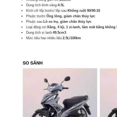
Dung tích bình xăng:
4.5L
Kích cỡ lốp trước/ lốp sau:
Không ruột 90/90-10
Phuộc trước:
Ống lồng, giảm chấn thủy lực
Phuộc sau:
Lò xo trụ, giảm chấn thủy lực
Loại động cơ:
Xăng, 4 kỳ, 1 xi-lanh, làm mát bằng không 
Dung tích xi lanh:
49.5cm3
Mức tiêu hao nhiêu liệu:
2.5L/100km
SO SÁNH