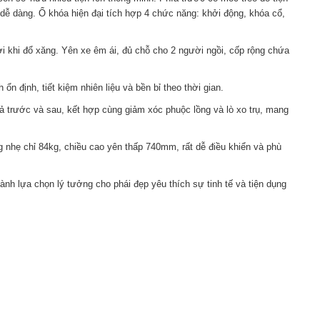
dễ dàng. Ổ khóa hiện đại tích hợp 4 chức năng: khởi động, khóa cổ,
lợi khi đổ xăng. Yên xe êm ái, đủ chỗ cho 2 người ngồi, cốp rộng chứa
n định, tiết kiệm nhiên liệu và bền bỉ theo thời gian.
ả trước và sau, kết hợp cùng giảm xóc phuộc lồng và lò xo trụ, mang
 nhẹ chỉ 84kg, chiều cao yên thấp 740mm, rất dễ điều khiển và phù
hành lựa chọn lý tưởng cho phái đẹp yêu thích sự tinh tế và tiện dụng