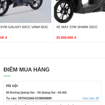
XE MÁY SYM SHARK 50CC
XE GA SYM PRITI 50C
25.000.000 đ
26.700.000 đ
ĐIỂM MUA HÀNG
Hà nội
86 Đường Quảng Oai – Xã Quảng Oai - Hà Nội
Tư vấn: 0979411666-0338608888
Xem bản đồ