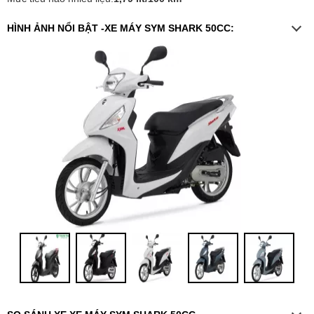
HÌNH ẢNH NỔI BẬT -XE MÁY SYM SHARK 50CC: