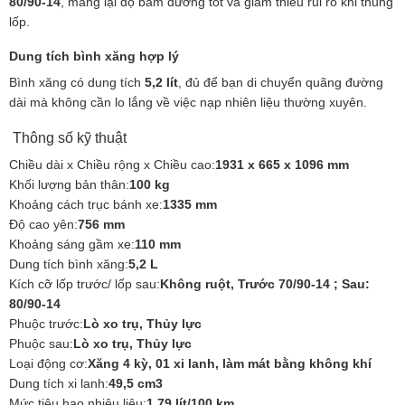
80/90-14
, mang lại độ bám đường tốt và giảm thiểu rủi ro khi thủng
lốp.
Dung tích bình xăng hợp lý
Bình xăng có dung tích
5,2 lít
, đủ để bạn di chuyển quãng đường
dài mà không cần lo lắng về việc nạp nhiên liệu thường xuyên.
Thông số kỹ thuật
Chiều dài x Chiều rộng x Chiều cao:
1931 x 665 x 1096 mm
Khối lượng bản thân:
100 kg
Khoảng cách trục bánh xe:
1335 mm
Độ cao yên:
756 mm
Khoảng sáng gầm xe:
110 mm
Dung tích bình xăng:
5,2 L
Kích cỡ lốp trước/ lốp sau:
Không ruột, Trước 70/90-14 ; Sau:
80/90-14
Phuộc trước:
Lò xo trụ, Thủy lực
Phuộc sau:
Lò xo trụ, Thủy lực
Loại động cơ:
Xăng 4 kỳ, 01 xi lanh, làm mát bằng không khí
Dung tích xi lanh:
49,5 cm3
Mức tiêu hao nhiêu liệu:
1,79 lít/100 km