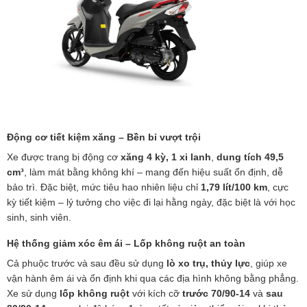
Động cơ tiết kiệm xăng – Bền bỉ vượt trội
Xe được trang bị động cơ
xăng 4 kỳ, 1 xi lanh
,
dung tích 49,5
cm³
, làm mát bằng không khí – mang đến hiệu suất ổn định, dễ
bảo trì. Đặc biệt, mức tiêu hao nhiên liệu chỉ
1,79 lít/100 km
, cực
kỳ tiết kiệm – lý tưởng cho việc đi lại hằng ngày, đặc biệt là với học
sinh, sinh viên.
Hệ thống giảm xóc êm ái – Lốp không ruột an toàn
Cả phuộc trước và sau đều sử dụng
lò xo trụ, thủy lực
, giúp xe
vận hành êm ái và ổn định khi qua các địa hình không bằng phẳng.
Xe sử dụng
lốp không ruột
với kích cỡ
trước 70/90-14
và
sau