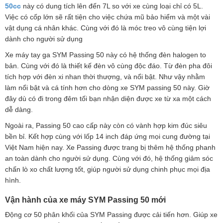
50cc
này có dung tích lên đến 7L so với xe cùng loại chỉ có 5L.
Việc có cốp lớn sẽ rất tiện cho việc chứa mũ bảo hiểm và một vài
vật dụng cá nhân khác. Cùng với đó là móc treo vô cùng tiện lợi
dành cho người sử dụng
Xe máy tay ga SYM Passing 50 này có hệ thống đèn halogen to
bản. Cùng với đó là thiết kế đèn vô cùng độc đáo. Từ đèn pha đôi
tích hợp với đèn xi nhan thời thượng, và nổi bật. Như vậy nhằm
làm nổi bật và cá tính hơn cho dòng xe SYM passing 50 này. Giờ
đây dù có đi trong đêm tối bạn nhận diện được xe từ xa một cách
dễ dàng.
Ngoài ra, Passing 50 cao cấp này còn có vành hợp kim đúc siêu
bền bỉ. Kết hợp cùng với lốp 14 inch đáp ứng mọi cung đường tại
Việt Nam hiện nay. Xe Passing được trang bị thêm hệ thống phanh
an toàn dành cho người sử dụng. Cùng với đó, hệ thống giảm sóc
chấn lò xo chất lượng tốt, giúp người sử dụng chinh phục mọi địa
hình.
Vận hành của xe máy SYM Passing 50 mới
Động cơ 50 phân khối của SYM Passing được cải tiến hơn. Giúp xe