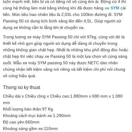
luôn mạnh mẽ, bền bỉ và có tiếng nổ vô cùng êm ái. Động cơ 4 thì
cùng hệ thống làm mát bằng không khí đã được hãng
xe SYM
cải
tiến. Mức tiêu hao nhiên liệu là 2,03L cho 100km đường đi. SYM
Passing 50 có dung tích bình xăng lên đến 4,5L. Giúp người sử
dụng xe không cần lo lắng khi di chuyển xa.
Trọng lượng xe máy SYM Passing 50 chỉ với 97kg; cùng với đó là
thiết kế nhỏ gọn giúp người sử dụng dễ dàng di chuyển trong
những không gian chật hẹp. Nhất là những khu phố đông đúc hoặc
chật hẹp thì việc chạy xe Passing 50 là một lựa chọn vô cùng sáng
suốt. Mẫu xe máy SYM passing 50 này được NETC dán nhãn
chứng nhận tiết kiệm xăng nói riêng và tiết kiệm chi phí nói chung
vô cùng hiệu quả.
Thong so ky thuat
Chiều dài x Chiều rộng x Chiều cao:1.880mm x 690 mm x 1.080
mm
Khối lượng bản thân:97 Kg
Khoảng cách trục bánh xe:1.290mm
Độ cao yên:660mm
Khoảng sáng gầm xe:110mm